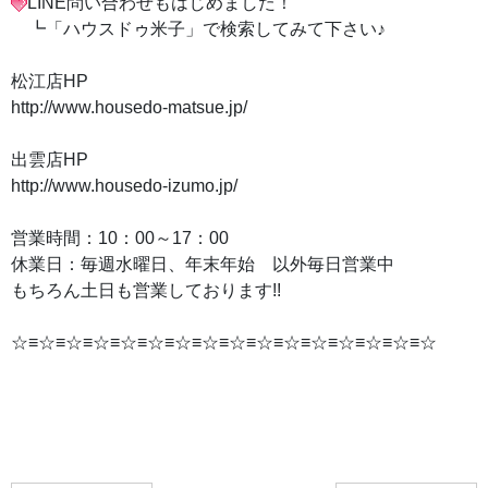
LINE問い合わせもはじめました！
┗「ハウスドゥ米子」で検索してみて下さい♪
松江店HP
http://www.housedo-matsue.jp/
出雲店HP
http://www.housedo-izumo.jp/
営業時間：10：00～17：00
休業日：毎週水曜日、年末年始 以外毎日営業中
もちろん土日も営業しております!!
☆≡☆≡☆≡☆≡☆≡☆≡☆≡☆≡☆≡☆≡☆≡☆≡☆≡☆≡☆≡☆