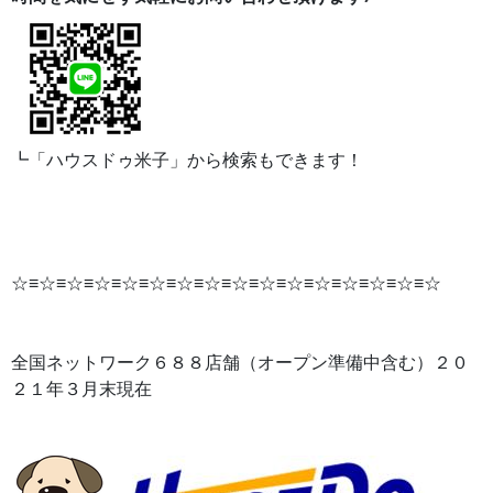
┗「ハウスドゥ米子」から検索もできます！
☆≡☆≡☆≡☆≡☆≡☆≡☆≡☆≡☆≡☆≡☆≡☆≡☆≡☆≡☆≡☆
全国ネットワーク６８８店舗（オープン準備中含む）２０
２１年３月末現在