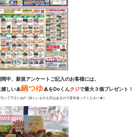
期間中、新規アンケートご記入のお客様には、
鍋つゆ
に嬉しい♨
♨をDoくん
クジ
で最大３個プレゼント！
引いて下さいね!!（珍しいものも沢山あるので是非迷ってください★）