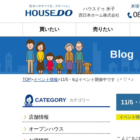
来場
ハウスドゥ 米子
0
西日本ホーム株式会社
買いたい
売りたい
Blog
TOP
>
イベント情報
>
11/5・6はイベント開催中です（＾▽＾♪
CATEGORY
カテゴリー
11/
店舗情報
イベント情
オープンハウス
こんにちは(