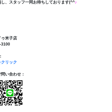
し、スタッフ一同お待ちしております(^^
♪
：
ゥ米子店
-3100
：
をクリック
で問い合わせ：