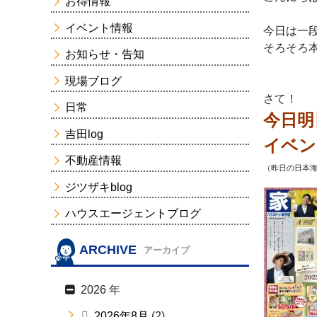
お得情報
イベント情報
今日は一
そろそろ
お知らせ・告知
現場ブログ
さて！
日常
今日明
吉田log
イベン
不動産情報
（昨日の日本海
ジツザキblog
ハウスエージェントブログ
ARCHIVE
アーカイブ
2026 年
2026年8月
(2)