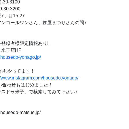
-30-3100
-30-3200
丁目15-27
アンコールワンさん、麵屋まつりさんの間♪
登録者様限定情報あり!!
米子店HP
.housedo-yonago.jp/
gramもやってます！
://www.instagram.com/housedo.yonago/
問い合わせもはじめました！
スドゥ米子」で検索してみて下さい♪
.housedo-matsue.jp/