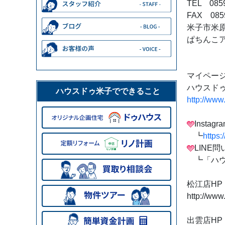
TEL 0859
FAX 0859
米子市米原7
ぱちんこ
マイページ
ハウスドゥ
ハウスドゥ米子でできること
http://www
Insta
┗
https
LINE
┗「ハウ
松江店HP
http://www
出雲店HP