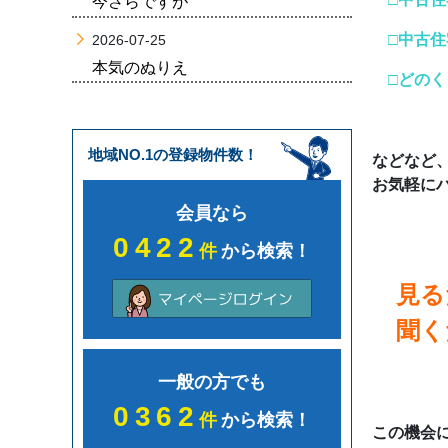
今さらですが
□中古住
2026-07-25
本気のぬりえ
□どのく
地域NO.1の登録物件数！
などなど
お気軽にハ
会員なら
0422
件
から検索！
見る
聞く
一般の方でも
0362
件
から検索！
この機会