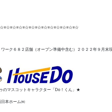
☆≡☆≡☆≡☆≡☆≡☆≡☆≡☆≡☆≡☆≡☆≡☆≡☆
トワーク６８２店舗（オープン準備中含む）２０２２年９月末
ドゥのマスコットキャラクター「Do！くん」★
西日本ホーム㈱