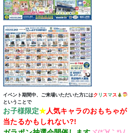
イベント期間中、ご来場いただいた方には
ク
リ
ス
マ
ス
ということで
お子様限定
★
人気キャラのおもちゃが
当たるかもしれない?!
ガラポン抽選会開催します
ヾ(*´∀｀*)ﾉ