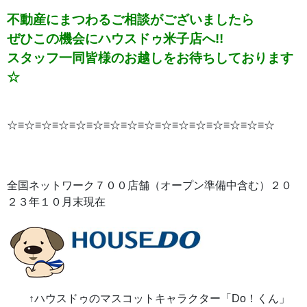
不動産にまつわるご相談がございましたら
ぜひこの機会にハウスドゥ米子店へ!!
スタッフ一同皆様のお越しをお待ちしております
☆
☆≡☆≡☆≡☆≡☆≡☆≡☆≡☆≡☆≡☆≡☆≡☆≡☆≡☆≡☆≡☆
全国ネットワーク７００店舗（オープン準備中含む）２０
２３年１０月末現在
↑ハウスドゥのマスコットキャラクター「Do！くん」