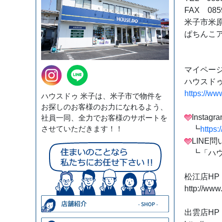
FAX 0859
米子市米原7
ぱちんこ
マイページ
ハウスドゥ
https://ww
ハウスドゥ 米子は、米子市で物件を
お探しのお客様のお力になれるよう、
Insta
社員一同、全力でお客様のサポートを
させていただきます！！
┗
https
LINE
┗「ハウ
松江店HP
http://www
出雲店HP