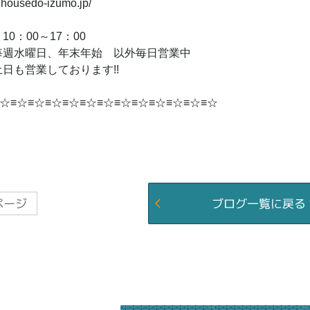
.housedo-izumo.jp/
0：00～17：00
毎週水曜日、年末年始 以外毎日営業中
日も営業しております!!
☆≡☆≡☆≡☆≡☆≡☆≡☆≡☆≡☆≡☆≡☆≡☆≡☆