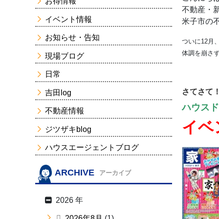
お得情報
不動産・
イベント情報
米子市の
お知らせ・告知
ついに12月
体調を崩さ
現場ブログ
日常
さてさて
吉田log
ハウスド
不動産情報
イベ
ジツザキblog
ハウスエージェントブログ
ARCHIVE
アーカイブ
2026 年
2026年8月
(1)