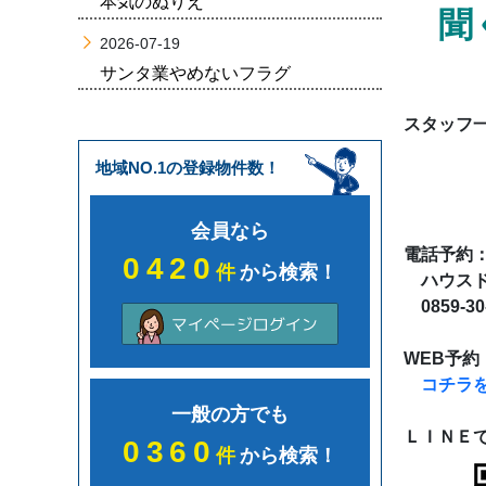
本気のぬりえ
聞く
2026-07-19
サンタ業やめないフラグ
スタッフ
地域NO.1の登録物件数！
会員なら
電話予約
0420
件
から検索！
ハウスド
0859-30
WEB予約
コチラ
一般の方でも
ＬＩＮＥ
0360
件
から検索！