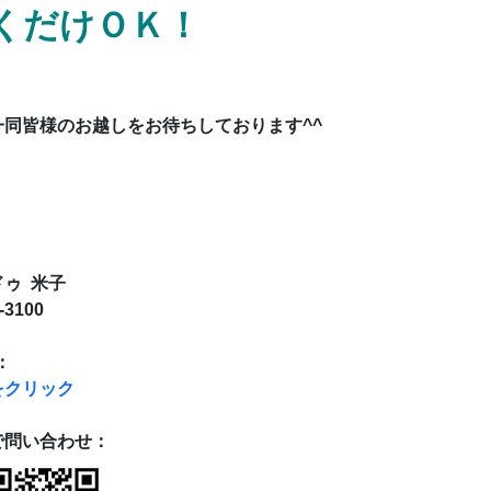
だけＯＫ！
一同
皆様のお越しをお待ちしております^^
：
ゥ 米子
-3100
：
をクリック
で問い合わせ：