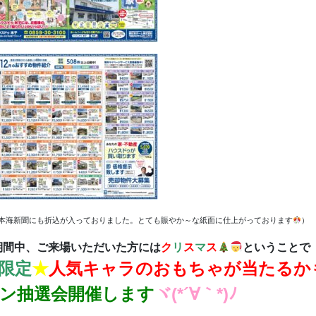
日本海新聞にも折込が入っておりました。とても賑やか～な紙面に仕上がっております
）
期間中、ご来場いただいた方には
ク
リ
ス
マ
ス
ということで
限定
★
人気キャラのおもちゃが当たるかも
ン抽選会開催します
ヾ(*´∀｀*)ﾉ