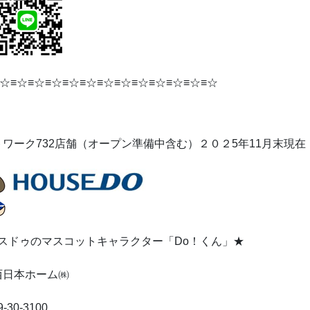
☆≡☆≡☆≡☆≡☆≡☆≡☆≡☆≡☆≡☆≡☆≡☆≡☆
ワーク732店舗（オープン準備中含む）２０２5年11月末現在
ドゥのマスコットキャラクター「Do！くん」★
西日本ホーム㈱
-30-3100