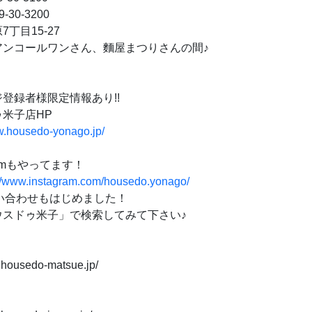
-30-3200
丁目15-27
アンコールワンさん、麵屋まつりさんの間♪
登録者様限定情報あり!!
米子店HP
w.housedo-yonago.jp/
gramもやってます！
://www.instagram.com/housedo.yonago/
問い合わせもはじめました！
スドゥ米子」で検索してみて下さい♪
.housedo-matsue.jp/