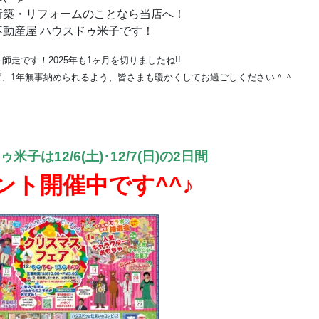
新築・リフォームのことなら当店へ！
不動産屋 ハウスドゥ米子です！
、師走です！2025年も1ヶ月を切りましたね!!
ず、1年無事納められるよう、皆さまも暖かくしてお過ごしください＾＾
！
ゥ米子は
12/6(土)･12/7(日)の2日間
ント開催中です^^♪