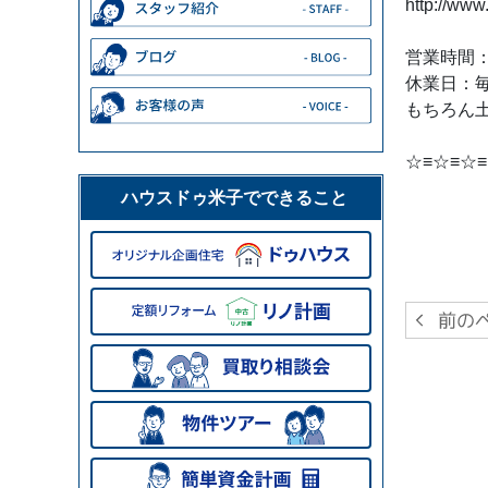
http://www
営業時間：1
休業日：
もちろん土
☆≡☆≡☆≡
ハウスドゥ米子でできること