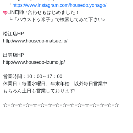
┗
https://www.instagram.com/housedo.yonago/
LINE問い合わせもはじめました！
┗「ハウスドゥ米子」で検索してみて下さい♪
松江店HP
http://www.housedo-matsue.jp/
出雲店HP
http://www.housedo-izumo.jp/
営業時間：10：00～17：00
休業日：毎週水曜日、年末年始 以外毎日営業中
もちろん土日も営業しております!!
☆≡☆≡☆≡☆≡☆≡☆≡☆≡☆≡☆≡☆≡☆≡☆≡☆≡☆≡☆≡☆