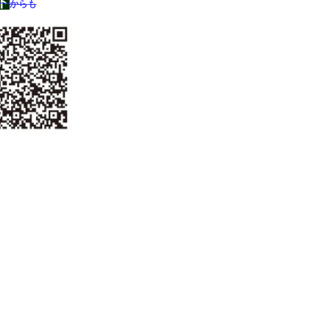
ド
からも