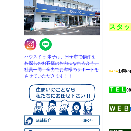
スタッ
ハウスドゥ 米子は、米子市で物件を
お探しのお客様のお力になれるよう、
社員一同、全力でお客様のサポートを
○●○●
お問い
させていただきます！！
ＴＥＬ
08
ＷＥＢ