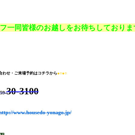
フ一同皆様のお越しをお待ちしておりま
合わせ・ご来場予約はコチラから
●○●○
30-3100
59-
http://www.housedo-yonago.jp/