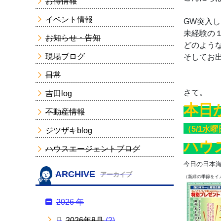
お得情報
イベント情報
GW突入しま
未経験の
お知らせ・告知
どのような
現場ブログ
そしてお
日常
さて。
吉田log
本日
不動産情報
（5/1水
ジツザキblog
ハウ
ハウスエージェントブログ
今日の日本
ARCHIVE
アーカイブ
（新緑の季節をイ
2026 年
2026年8月
(2)