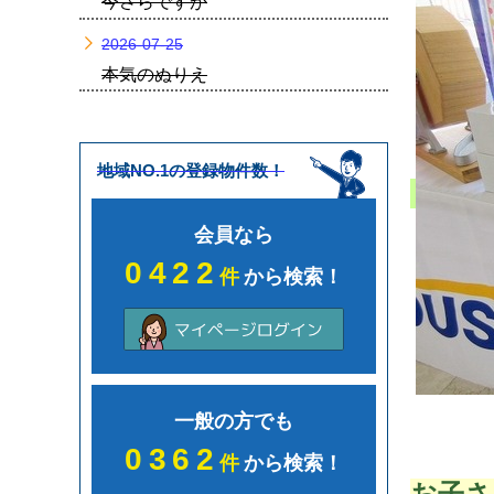
今さらですが
2026-07-25
本気のぬりえ
地域NO.1の登録物件数！
会員なら
0422
件
から検索！
一般の方でも
0362
件
から検索！
お子さ