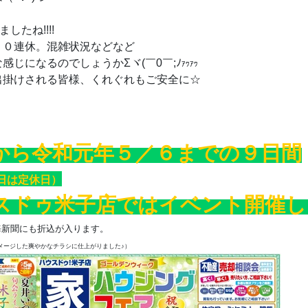
したね!!!!
１０連休。混雑状況などなど
感じになるのでしょうかΣヾ(￣0￣;ﾉ
ｱﾜｱﾜ
出掛けされる皆様、くれぐれもご安全に☆
から令和元年５／６までの９日間
曜日は定休日）
スドゥ米子店ではイベント開催し
海新聞にも折込が入ります。
メージした爽やかなチラシに仕上がりました♪）