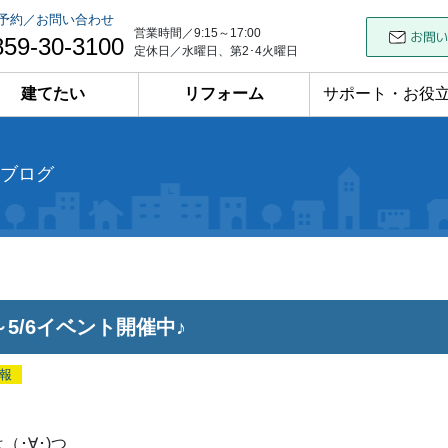
予約／お問い合わせ
営業時間／9:15～17:00
859-30-3100
定休日／水曜日、第2･4火曜日
建てたい
リフォーム
サポート・お役
ブログ
7～5/6イベント開催中♪
報
（･∀･)つ