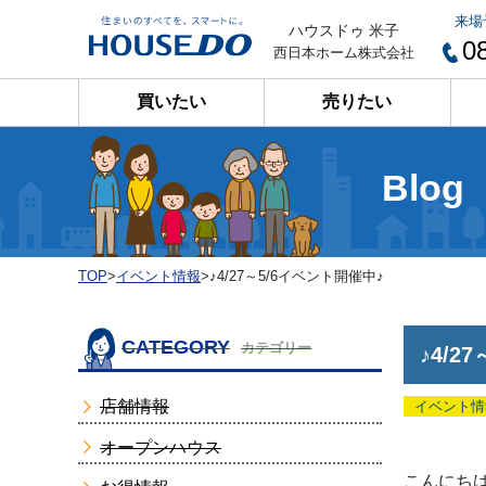
来場
ハウスドゥ 米子
0
西日本ホーム株式会社
買いたい
売りたい
Blog
TOP
>
イベント情報
>
♪4/27～5/6イベント開催中♪
CATEGORY
カテゴリー
♪4/2
店舗情報
イベント情
オープンハウス
こんにちは