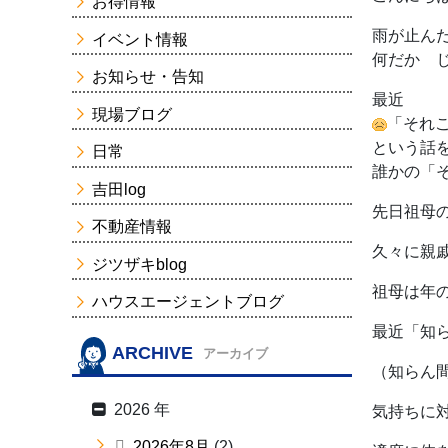
お得情報
雨が止ん
イベント情報
何だか 
お知らせ・告知
最近
現場ブログ
「それ
という話
日常
誰かの「
吉田log
先日祖母
不動産情報
久々に親
ジツザキblog
祖母は年
ハウスエージェントブログ
最近「知
ARCHIVE
アーカイブ
（知らん
2026 年
気持ちに
2026年8月
(2)