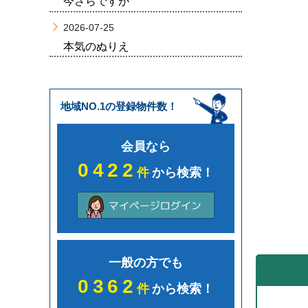
今さらですが
2026-07-25
本気のぬりえ
地域NO.1の登録物件数！
会員なら
0422
件
から検索！
一般の方でも
0362
件
から検索！