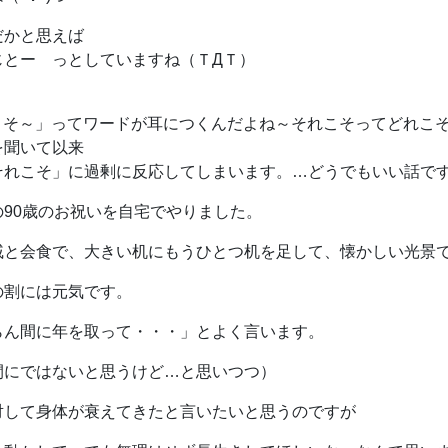
だかと思えば
じとー っとしていますね（ＴДＴ）
こそ～」ってワードが耳につくんだよね～それこそってどれこ
を聞いて以来
それこそ」に過剰に反応してしまいます。…どうでもいい話で
の90歳のお祝いを自宅でやりました。
戚と会食で、大きい机にもうひとつ机を足して、懐かしい光景
の割には元気です。
らん間に年を取って・・・」とよく言います。
間にではないと思うけど…と思いつつ）
対して身体が衰えてきたと言いたいと思うのですが