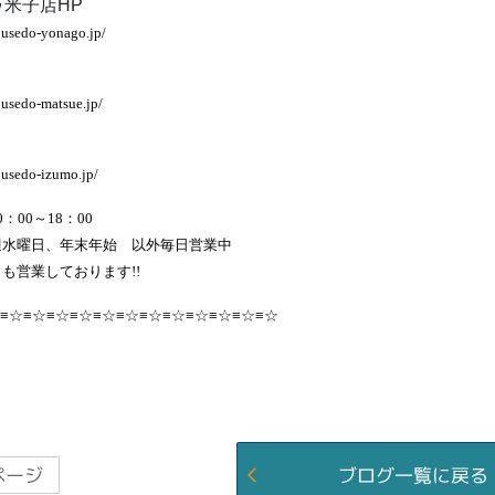
米子店HP
ousedo-yonago.jp/
usedo-matsue.jp/
ousedo-izumo.jp/
：00～18：00
週水曜日、年末年始 以外毎日営業中
も営業しております!!
≡☆≡☆≡☆≡☆≡☆≡☆≡☆≡☆≡☆≡☆≡☆≡☆