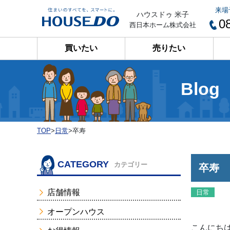
来場
ハウスドゥ 米子
0
西日本ホーム株式会社
買いたい
売りたい
Blog
TOP
>
日常
>
卒寿
CATEGORY
カテゴリー
卒寿
店舗情報
日常
オープンハウス
こんにちは