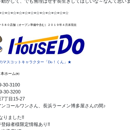
を動かして、でも無理はせず長生きしてほしいな～なんて思い
≡☆≡☆≡☆≡☆≡☆≡☆≡☆≡☆≡☆≡☆≡☆≡☆
ク５８０店舗
（オープン準備中含む）２０１９年４月末
現在
のマスコットキャラクター「Do！くん」★
日本ホーム㈱
-30-3100
-30-3200
丁目15-27
アンコールワンさん、長浜ラーメン博多屋さんの間♪
なりました!!
登録者様限定情報あり!!