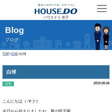
ハウスドゥ 米子
Blog
ブログ
TOP
>
日常
>
白球
白球
2019.08.06
日常
こんにちは（･∀･)つ
今日から始まりましたね、夏の甲子園