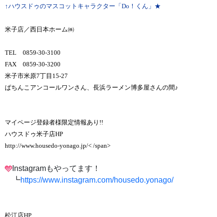
↑ハウスドゥのマスコットキャラクター「Do！くん」★
米子店／西日本ホーム㈱
TEL 0859-30-3100
FAX 0859-30-3200
米子市米原7丁目15-27
ぱちんこアンコールワンさん、長浜ラーメン博多屋さんの間♪
マイページ登録者様限定情報あり!!
ハウスドゥ米子店HP
http://www.housedo-yonago.jp/< /span>
Instagramもやってます！
┗
https://www.instagram.com/housedo.yonago/
松江店HP