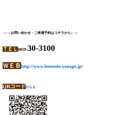
○●○●
お問い合わせ・ご来場予約はコチラから
●○●○
30-3100
ＴＥＬ
0859-
ＷＥＢ
http://www.housedo-yonago.jp/
QRコード
からも