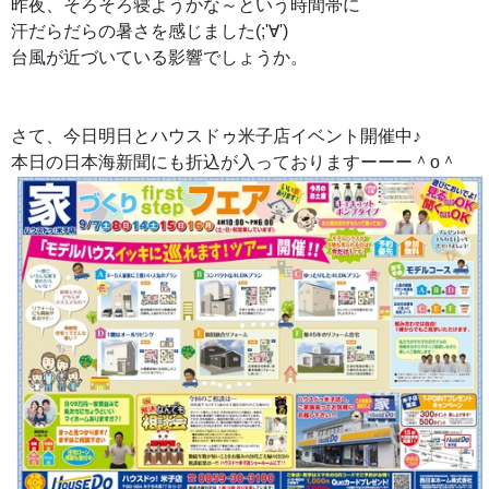
昨夜、そろそろ寝ようかな～という時間帯に
汗だらだらの暑さを感じました(;'∀')
台風が近づいている影響でしょうか。
さて、今日明日とハウスドゥ米子店イベント開催中♪
本日の日本海新聞にも折込が入っておりますーーー＾o＾