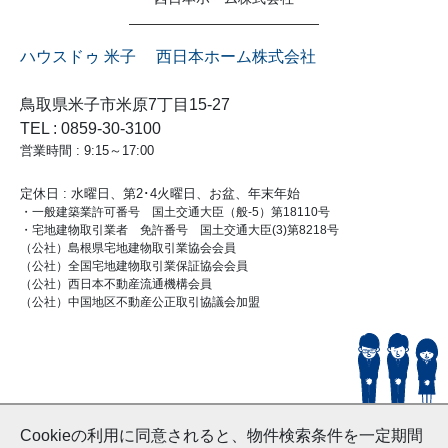
ハウスドゥ 米子 西日本ホーム株式会社
鳥取県米子市米原7丁目15-27
TEL : 0859-30-3100
営業時間 : 9:15～17:00
定休日 : 水曜日、第2･4火曜日、お盆、年末年始
・一般建築業許可番号 国土交通大臣（般-5）第18110号
・宅地建物取引業者 免許番号 国土交通大臣(3)第8218号
（公社）島根県宅地建物取引業協会会員
（公社）全国宅地建物取引業保証協会会員
（公社）西日本不動産流通機構会員
（公社）中国地区不動産公正取引協議会加盟
© HouseDoYonago
Cookieの利用に同意されると、物件検索条件を一定期間