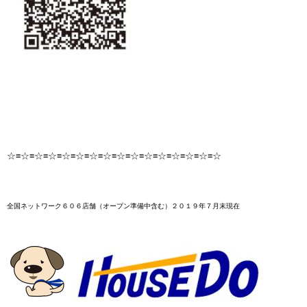
☆≡☆≡☆≡☆≡☆≡☆≡☆≡☆≡☆≡☆≡☆≡☆≡☆≡☆≡☆≡☆
全国ネットワーク６０６店舗
（オープン準備中含む）２０１９年７月末
現在