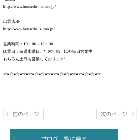
http://www.housedo-matsue.jp/
出雲店HP
http://www.housedo-izumo.jp/
営業時間：10：00～18：00
休業日：毎週水曜日、年末年始 以外毎日営業中
もちろん土日も営業しております!!
☆≡☆≡☆≡☆≡☆≡☆≡☆≡☆≡☆≡☆≡☆≡☆≡☆≡☆≡☆≡☆