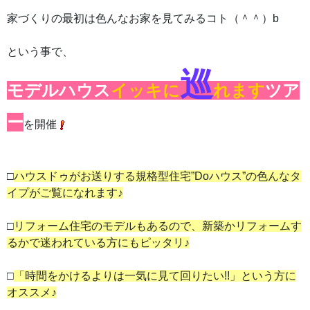
家づくりの最初は色んなお家を見てみるコト（＾＾）b
という事で、
巡
モデルハウス
イッキに
れます
ツア
ー
を開催
□
ハウスドゥがお送りする規格型住宅”Doハウス”の色んなタ
イプがご覧になれます♪
□
リフォーム住宅のモデルもあるので、新築かリフォームす
るかで迷われている方にもピッタリ♪
□
「時間をかけるよりは一気に見て回りたい!!」という方に
オススメ♪