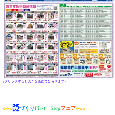
↑クリックすると大きな画面でひらきます♪
家
づくり
First Step
フェア
☆☆☆
☆☆
☆