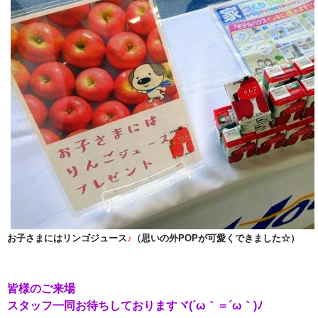
お子さまにはリンゴジュース
♪
（思いの外POPが可愛くできました☆）
皆様のご来場
スタッフ一同お待ちしておりますヾ(´ω｀＝´ω｀)ﾉ