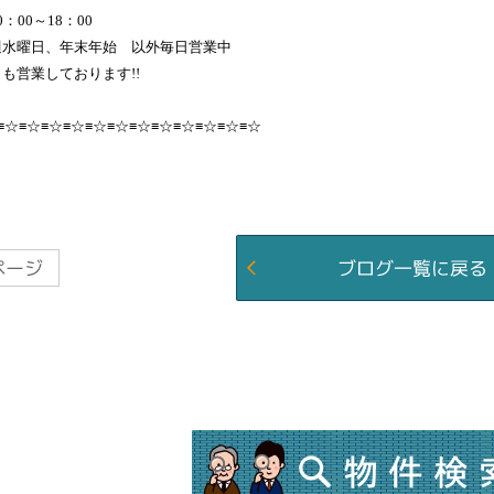
：00～18：00
週水曜日、年末年始 以外毎日営業中
も営業しております!!
≡☆≡☆≡☆≡☆≡☆≡☆≡☆≡☆≡☆≡☆≡☆≡☆