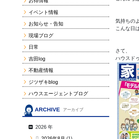
お得情報
イベント情報
気持ちの
お知らせ・告知
こんな日
現場ブログ
日常
さて、
ハウスド
吉田log
不動産情報
ジツザキblog
ハウスエージェントブログ
ARCHIVE
アーカイブ
2026 年
2026年8月
(1)