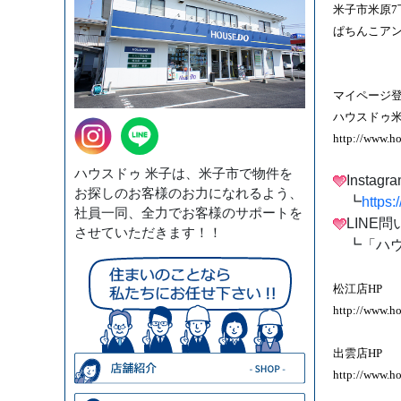
米子市米原7丁
ぱちんこア
マイページ登
ハウスドゥ米
http://www.h
ハウスドゥ 米子は、米子市で物件を
Insta
お探しのお客様のお力になれるよう、
┗
https
社員一同、全力でお客様のサポートを
LINE
させていただきます！！
┗「ハウ
松江店HP
http://www.ho
出雲店HP
http://www.h