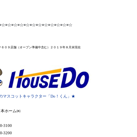
≡☆≡☆≡☆≡☆≡☆≡☆≡☆≡☆≡☆≡☆≡☆≡☆
ク６０９店舗
（オープン準備中含む）２０１９年８月末
現在
のマスコットキャラクター「Do！くん」★
日本ホーム㈱
0-3100
0-3200