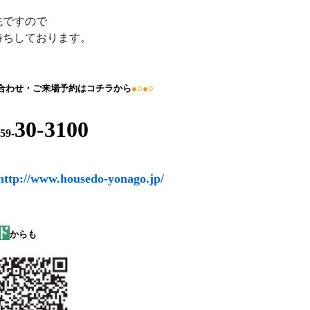
先ですので
待ちしております。
合わせ・ご来場予約はコチラから
●○●○
30-3100
59-
http://www.housedo-yonago.jp/
ド
からも