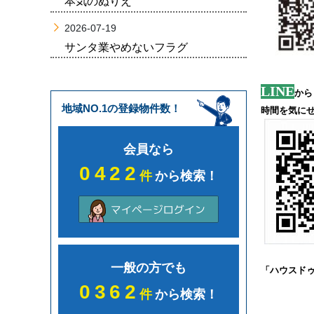
本気のぬりえ
2026-07-19
サンタ業やめないフラグ
LINE
から
地域NO.1の登録物件数！
時間を気に
会員なら
0422
件
から検索！
一般の方でも
「ハウスド
0362
件
から検索！