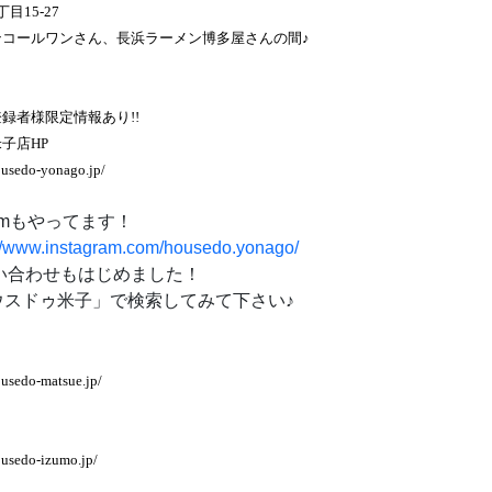
目15-27
ンコールワンさん、長浜ラーメン博多屋さんの間♪
録者様限定情報あり!!
子店HP
ousedo-yonago.jp/
gramもやってます！
://www.instagram.com/housedo.yonago/
問い合わせもはじめました！
スドゥ米子」で検索してみて下さい♪
usedo-matsue.jp/
ousedo-izumo.jp/