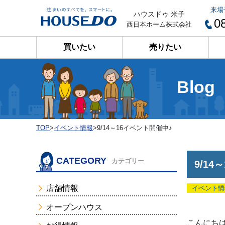
来場
ハウスドゥ 米子
0
西日本ホーム株式会社
買いたい
売りたい
Blog
TOP
>
イベント情報
>
9/14～16イベント開催中♪
CATEGORY
カテゴリー
9/1
店舗情報
イベント情
オープンハウス
こんにちは