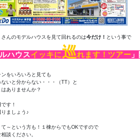
くさんのモデルハウスを見て回れるのは
今だけ！
という事で
巡
ルハウス
イッキに
れます！ツアー
」
ランをいろいろと見ても
みないと分からない・・・（TT）と
とはありませんか？
用です！
回りましょう♪
くて～という方も！１棟からでもOKですので
ご相談ください。