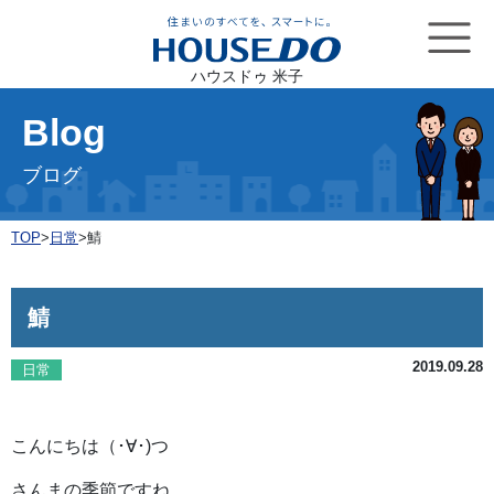
ハウスドゥ 米子
Blog
ブログ
TOP
>
日常
>
鯖
鯖
2019.09.28
日常
こんにちは（･∀･)つ
さんまの季節ですね。