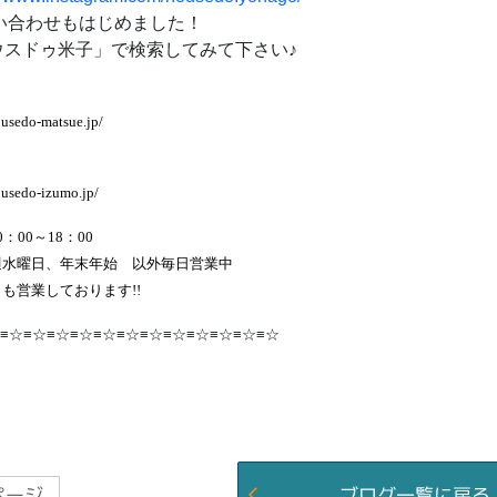
問い合わせもはじめました！
スドゥ米子」で検索してみて下さい♪
usedo-matsue.jp/
ousedo-izumo.jp/
：00～18：00
週水曜日、年末年始 以外毎日営業中
も営業しております!!
≡☆≡☆≡☆≡☆≡☆≡☆≡☆≡☆≡☆≡☆≡☆≡☆