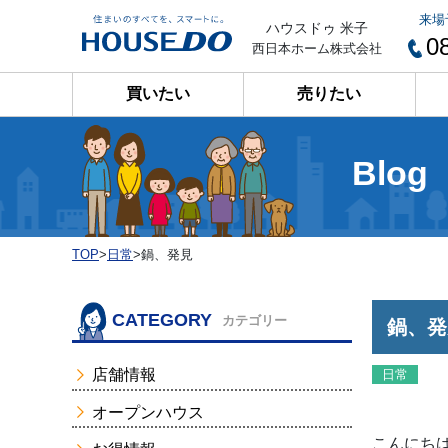
来場
ハウスドゥ 米子
0
西日本ホーム株式会社
買いたい
売りたい
Blog
TOP
>
日常
>
鍋、発見
CATEGORY
カテゴリー
鍋、発
店舗情報
日常
オープンハウス
こんにちは