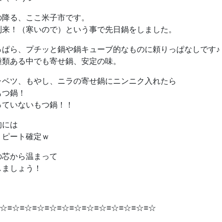
の降る、ここ米子市です。
到来！（寒いので）という事で先日鍋をしました。
っぱら、プチッと鍋や鍋キューブ的なものに頼りっぱなしです♪
種類ある中でも寄せ鍋、安定の味。
ャベツ、もやし、ニラの寄せ鍋にニンニク入れたら
もつ鍋！
っていないもつ鍋！！
的には
リピート確定ｗ
の芯から温まって
しましょう！
☆≡☆≡☆≡☆≡☆≡☆≡☆≡☆≡☆≡☆≡☆≡☆≡☆