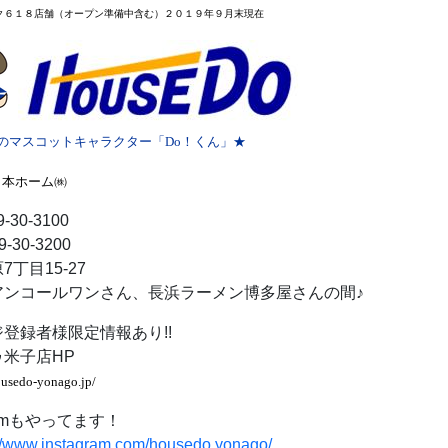
ク６１８店舗
（オープン準備中含む）２０１９年９月末
現在
のマスコットキャラクター「Do！くん」★
日本ホーム㈱
-30-3100
-30-3200
丁目15-27
アンコールワンさん、長浜ラーメン博多屋さんの間♪
登録者様限定情報あり!!
米子店HP
ousedo-yonago.jp/
gramもやってます！
://www.instagram.com/housedo.yonago/