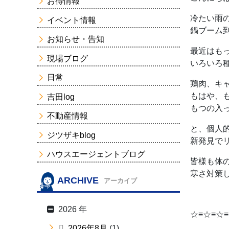
お得情報
冷たい雨
イベント情報
鍋ブーム
お知らせ・告知
最近はも
現場ブログ
いろいろ
日常
鶏肉、キ
もはや、
吉田log
もつの入
不動産情報
と、個人
ジツザキblog
新発見で
ハウスエージェントブログ
皆様も体
寒さ対策
ARCHIVE
アーカイブ
2026 年
☆≡☆≡☆≡
2026年8月
(1)