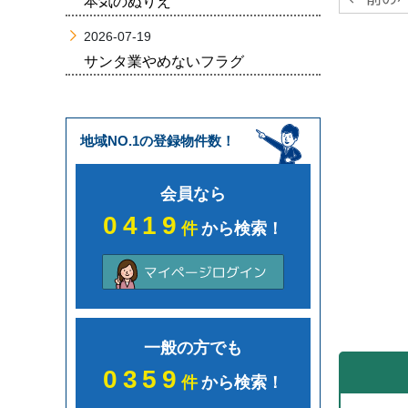
本気のぬりえ
2026-07-19
サンタ業やめないフラグ
地域NO.1の登録物件数！
会員なら
0419
件
から検索！
一般の方でも
0359
件
から検索！