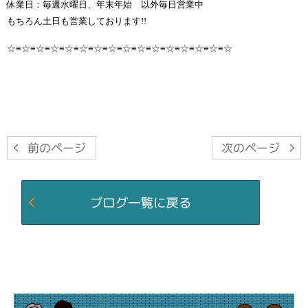
休業日：毎週水曜日、年末年始 以外毎日営業中
もちろん土日も営業しております!!
☆≡☆≡☆≡☆≡☆≡☆≡☆≡☆≡☆≡☆≡☆≡☆≡☆≡☆≡☆≡☆