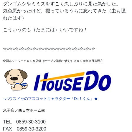
ダンゴムシやミミズをすごく久しぶりに見た気がした。
気色悪かったけど、掘っているうちに忘れてきた（虫も隠
れたはず）
こういうのも（たまには）いいですね！
☆≡☆≡☆≡☆≡☆≡☆≡☆≡☆≡☆≡☆≡☆≡☆≡☆≡☆≡☆≡☆
全国ネットワーク６１８店舗
（オープン準備中含む）２０１９年９月末
現在
↑ハウスドゥのマスコットキャラクター「Do！くん」★
米子店／西日本ホーム㈱
TEL 0859-30-3100
FAX 0859-30-3200