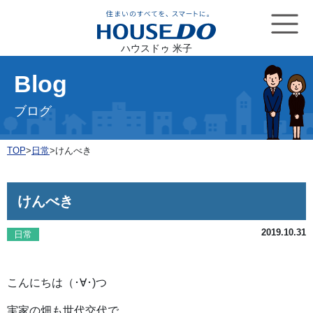
ハウスドゥ 米子
Blog
ブログ
TOP
>
日常
>
けんべき
けんべき
2019.10.31
日常
こんにちは（･∀･)つ
実家の畑も世代交代で、