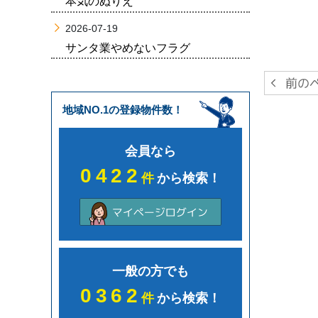
本気のぬりえ
2026-07-19
サンタ業やめないフラグ
地域NO.1の登録物件数！
会員なら
0422
件
から検索！
一般の方でも
0362
件
から検索！