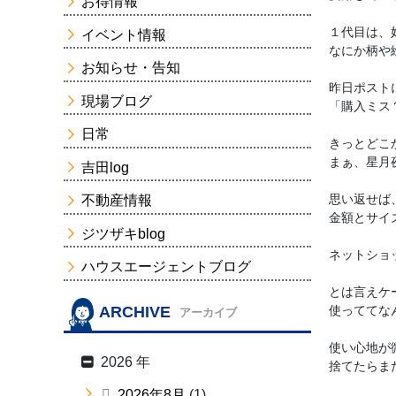
お得情報
１代目は、
イベント情報
なにか柄や
お知らせ・告知
昨日ポスト
現場ブログ
「購入ミス
日常
きっとどこ
まぁ、星月
吉田log
思い返せば
不動産情報
金額とサイ
ジツザキblog
ネットショ
ハウスエージェントブログ
とは言えケ
ARCHIVE
使っててな
アーカイブ
使い心地が
2026 年
捨てたらま
2026年8月
(1)