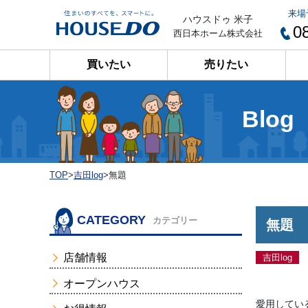
来場
ハウスドゥ 米子
0
西日本ホーム株式会社
買いたい
売りたい
Blog
TOP
>
吉田log
>
無題
CATEGORY
カテゴリー
無題
店舗情報
吉田log
オープンハウス
愛用してい