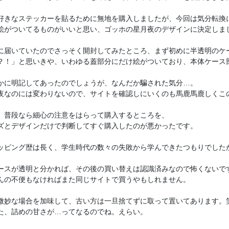
好きなステッカーを貼るために無地を購入しましたが、今回は気分転換に
絵がついてるものがいいと思い、ゴッホの星月夜のデザインに決定しまし
に届いていたのでさっそく開封してみたところ、まず初めに半透明のケー
？！」と思いきや、いわゆる蓋部分にだけ絵がついており、本体ケース部
かに明記してあったのでしょうが、なんだか騙された気分…。

夜なのには変わりないので、サイトを確認しにいくのも馬鹿馬鹿しくこの
、普段なら細心の注意をはらって購入するところを、

ズとデザインだけで判断してすぐ購入したのが悪かったです。

ッピング歴は長く、学生時代の数々の失敗から学んできたつもりでしたが
ースが透明と分かれば、その後の買い替えは認識済みなので怖くないです
んの不便もなければまた同じサイトで買うやもしれません。

微妙な場合を加味して、古い方は一旦捨てずに取って置いてあります。笑
た、詰めの甘さが…ってなるのでね。えらい。
