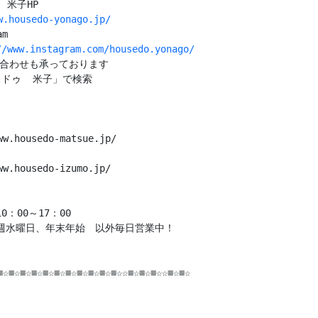
w.housedo-yonago.jp/
m

//www.instagram.com/housedo.yonago/
い合わせも承っております

ドゥ  米子」で検索

ww.housedo-matsue.jp/
ww.housedo-izumo.jp/

：00～17：00

週水曜日、年末年始　以外毎日営業中！

≡☆≡☆≡☆≡☆≡☆≡☆≡☆≡☆≡☆≡☆≡☆☆≡☆≡☆≡☆☆≡☆≡☆