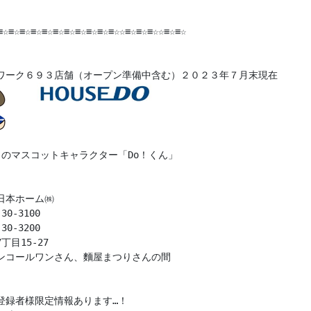
≡☆≡☆≡☆≡☆≡☆≡☆≡☆≡☆≡☆≡☆≡☆☆≡☆≡☆≡☆☆≡☆≡☆

ワーク６９３店舗（オープン準備中含む）２０２３年７月末現在

ゥのマスコットキャラクター「Do！くん」

日本ホーム㈱

30-3100

30-3200

目15-27

ンコールワンさん、麵屋まつりさんの間

登録者様限定情報あります…！
