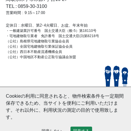
TEL : 0859-30-3100
営業時間 : 9:15～17:00
定休日 : 水曜日、第2･4火曜日、お盆、年末年始
・一般建築業許可番号 国土交通大臣（般-5）第18110号
・宅地建物取引業者 免許番号 国土交通大臣(3)第8218号
（公社）島根県宅地建物取引業協会会員
（公社）全国宅地建物取引業保証協会会員
（公社）西日本不動産流通機構会員
（公社）中国地区不動産公正取引協議会加盟
© HouseDoYonago
Cookieの利用に同意されると、物件検索条件を一定期間
and Nishinihon Home Co.ltd All Rights Reserved.
保存できるため、当サイトを便利にご利用いただけま
す。それ以外に、利用状況の測定の目的で使用致しま
す。