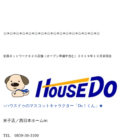
☆≡☆≡☆≡☆≡☆≡☆≡☆≡☆≡☆≡☆≡☆≡☆≡☆≡☆≡☆≡☆
全国ネットワーク６２０店舗
（オープン準備中含む）２０１９年１０月末
現在
↑ハウスドゥのマスコットキャラクター「Do！くん」★
米子店／西日本ホーム㈱
TEL 0859-30-3100