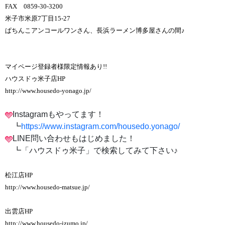
FAX 0859-30-3200
米子市米原7丁目15-27
ぱちんこアンコールワンさん、長浜ラーメン博多屋さんの間♪
マイページ登録者様限定情報あり!!
ハウスドゥ米子店HP
http://www.housedo-yonago.jp/
Instagramもやってます！
┗
https://www.instagram.com/housedo.yonago/
LINE問い合わせもはじめました！
┗「ハウスドゥ米子」で検索してみて下さい♪
松江店HP
http://www.housedo-matsue.jp/
出雲店HP
http://www.housedo-izumo.jp/