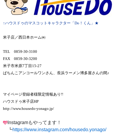
↑ハウスドゥのマスコットキャラクター「Do！くん」★
米子店／西日本ホーム㈱
TEL 0859-30-3100
FAX 0859-30-3200
米子市米原7丁目15-27
ぱちんこアンコールワンさん、長浜ラーメン博多屋さんの間♪
マイページ登録者様限定情報あり!!
ハウスドゥ米子店HP
http://www.housedo-yonago.jp/
Instagramもやってます！
┗
https://www.instagram.com/housedo.yonago/