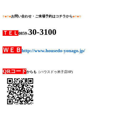
○●○●
お問い合わせ・ご来場予約はコチラから
●○●○
30-3100
ＴＥＬ
0859-
ＷＥＢ
http://www.housedo-yonago.jp/
QRコード
からも
（ハウスドゥ米子店HP)