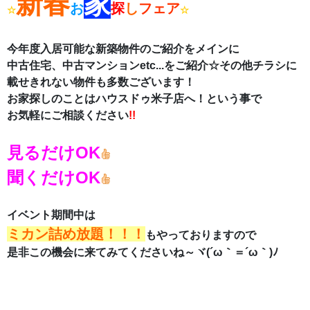
新春
家
お
探
し
フェア
☆
☆
今年度入居可能な新築物件のご紹介をメインに
中古住宅、中古マンションetc...をご紹介☆その他チラシに
載せきれない物件も多数ございます！
お家探しのことはハウスドゥ米子店へ！という事で
お気軽にご相談ください
!!
見るだけOK
聞くだけOK
イベント期間中は
ミカン詰め放題！！！
もやっておりますので
是非この機会に来てみてくださいね～ヾ(´ω｀＝´ω｀)ﾉ