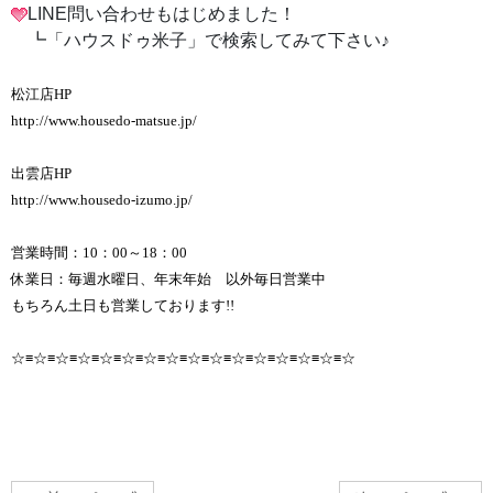
LINE問い合わせもはじめました！
┗「ハウスドゥ米子」で検索してみて下さい♪
松江店HP
http://www.housedo-matsue.jp/
出雲店HP
http://www.housedo-izumo.jp/
営業時間：10：00～18：00
休業日：毎週水曜日、年末年始 以外毎日営業中
もちろん土日も営業しております!!
☆≡☆≡☆≡☆≡☆≡☆≡☆≡☆≡☆≡☆≡☆≡☆≡☆≡☆≡☆≡☆