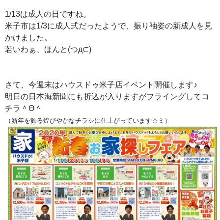
1/13は成人の日ですね。
米子市は1/3に成人式だったようで、振り袖姿の新成人を見
かけました。
若いわぁ、ほんと(つд⊂)
さて、今週末はハウスドゥ米子店イベント開催します♪
明日の日本海新聞にも折込が入りますがフライングしてコ
チラ＾Θ＾
（新年を飾る煌びやかなチラシに仕上がっています☆ミ）