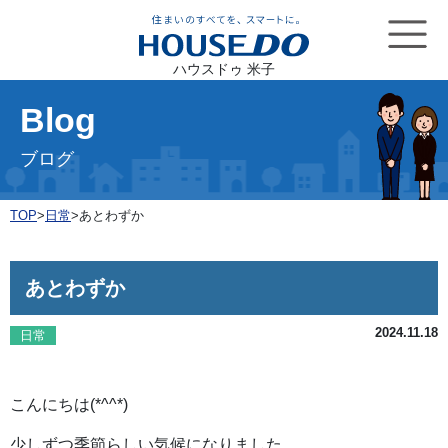
ハウスドゥ 米子
Blog
ブログ
TOP
>
日常
>
あとわずか
あとわずか
2024.11.18
日常
こんにちは(*^^*)
少しずつ季節らしい気候になりました。