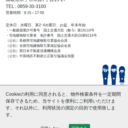
TEL : 0859-30-3100
営業時間 : 9:15～17:00
定休日 : 水曜日、第2･4火曜日、お盆、年末年始
・一般建築業許可番号 国土交通大臣（般-5）第18110号
・宅地建物取引業者 免許番号 国土交通大臣(3)第8218号
（公社）島根県宅地建物取引業協会会員
（公社）全国宅地建物取引業保証協会会員
（公社）西日本不動産流通機構会員
（公社）中国地区不動産公正取引協議会加盟
© HouseDoYonago
Cookieの利用に同意されると、物件検索条件を一定期間
and Nishinihon Home Co.ltd All Rights Reserved.
保存できるため、当サイトを便利にご利用いただけま
す。それ以外に、利用状況の測定の目的で使用致しま
す。