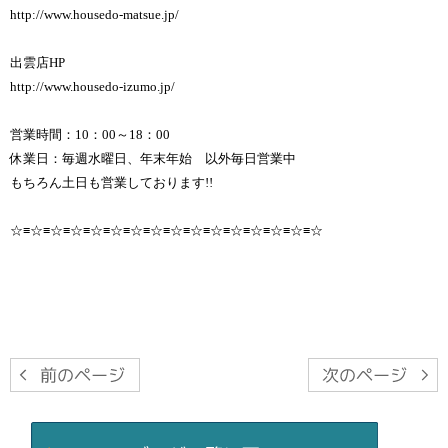
http://www.housedo-matsue.jp/
出雲店HP
http://www.housedo-izumo.jp/
営業時間：10：00～18：00
休業日：毎週水曜日、年末年始 以外毎日営業中
もちろん土日も営業しております!!
☆≡☆≡☆≡☆≡☆≡☆≡☆≡☆≡☆≡☆≡☆≡☆≡☆≡☆≡☆≡☆