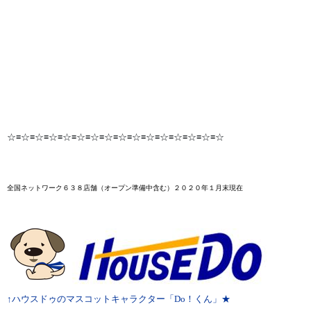
☆≡☆≡☆≡☆≡☆≡☆≡☆≡☆≡☆≡☆≡☆≡☆≡☆≡☆≡☆≡☆
全国ネットワーク６３８店舗
（オープン準備中含む）２０２０年１月末
現在
↑ハウスドゥのマスコットキャラクター「Do！くん」★