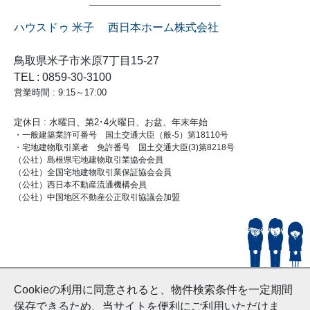
ハウスドゥ 米子 西日本ホーム株式会社
鳥取県米子市米原7丁目15-27
TEL : 0859-30-3100
営業時間 : 9:15～17:00
定休日 : 水曜日、第2･4火曜日、お盆、年末年始
・一般建築業許可番号 国土交通大臣（般-5）第18110号
・宅地建物取引業者 免許番号 国土交通大臣(3)第8218号
（公社）島根県宅地建物取引業協会会員
（公社）全国宅地建物取引業保証協会会員
（公社）西日本不動産流通機構会員
（公社）中国地区不動産公正取引協議会加盟
© HouseDoYonago
Cookieの利用に同意されると、物件検索条件を一定期間
and Nishinihon Home Co.ltd All Rights Reserved.
保存できるため、当サイトを便利にご利用いただけま