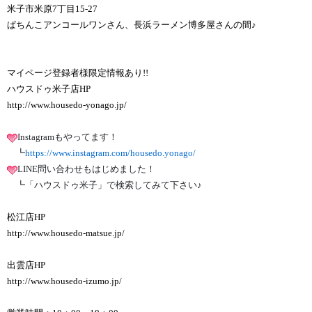
米子市米原7丁目15-27
ぱちんこアンコールワンさん、長浜ラーメン博多屋さんの間♪
マイページ登録者様限定情報あり!!
ハウスドゥ米子店HP
http://www.housedo-yonago.jp/
Instagramもやってます！
┗
https://www.instagram.com/housedo.yonago/
LINE問い合わせもはじめました！
┗「ハウスドゥ米子」で検索してみて下さい♪
松江店HP
http://www.housedo-matsue.jp/
出雲店HP
http://www.housedo-izumo.jp/