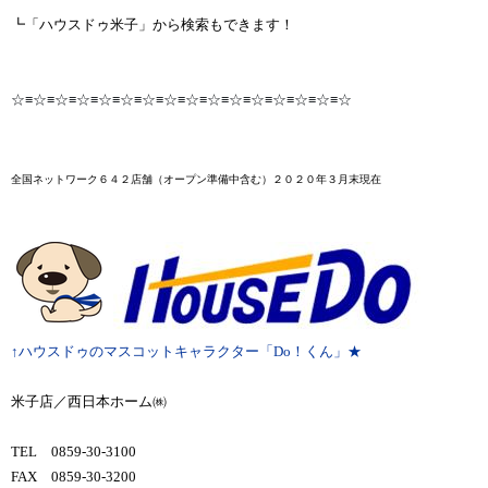
┗「ハウスドゥ米子」から検索もできます！
☆≡☆≡☆≡☆≡☆≡☆≡☆≡☆≡☆≡☆≡☆≡☆≡☆≡☆≡☆≡☆
全国ネットワーク６４２店舗
（オープン準備中含む）２０２０年３月末
現在
↑ハウスドゥのマスコットキャラクター「Do！くん」★
米子店／西日本ホーム㈱
TEL 0859-30-3100
FAX 0859-30-3200