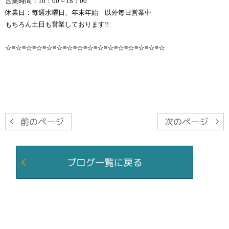
営業時間：10：00～18：00
休業日：毎週水曜日、年末年始 以外毎日営業中
もちろん土日も営業しております!!
☆≡☆≡☆≡☆≡☆≡☆≡☆≡☆≡☆≡☆≡☆≡☆≡☆≡☆≡☆≡☆