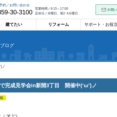
予約／お問い合わせ
営業時間／9:15～17:00
859-30-3100
定休日／水曜日、第2･4火曜日
建てたい
リフォーム
サポート・お役
ブログ
)ノ
で完成見学会in新開3丁目 開催中(‘ω’)ノ
報
（･∀･)つ