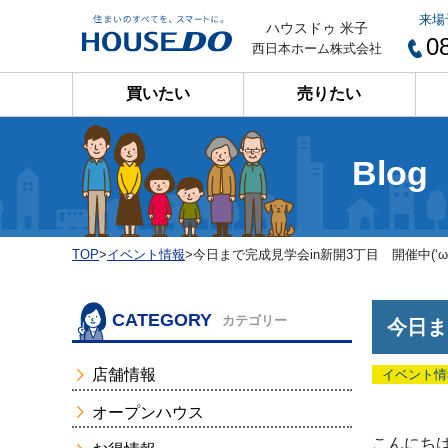
来場
ハウスドゥ 米子
0
西日本ホーム株式会社
買いたい
売りたい
Blog
TOP
>
イベント情報
>
今日まで完成見学会in新開3丁目 開催中(‘ω’
CATEGORY
カテゴリー
今日ま
店舗情報
イベント情
オープンハウス
こんにちは