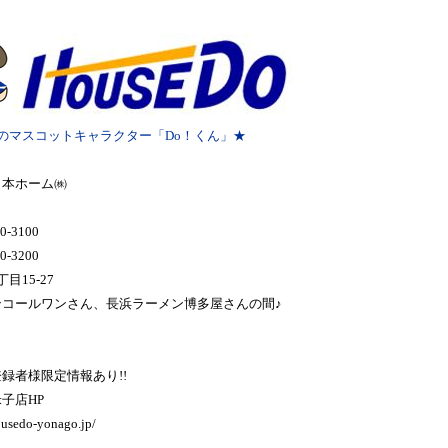
のマスコットキャラクター「Do！くん」★
日本ホーム㈱
0-3100
0-3200
目15-27
ンコールワンさん、長浜ラーメン博多屋さんの間♪
録者様限定情報あり!!
子店HP
ousedo-yonago.jp/