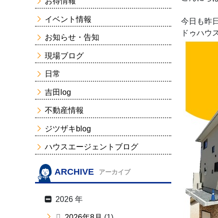
お得情報
イベント情報
今日も昨
ドゥハウ
お知らせ・告知
現場ブログ
日常
吉田log
不動産情報
ジツザキblog
ハウスエージェントブログ
ARCHIVE
アーカイブ
2026 年
2026年8月
(1)