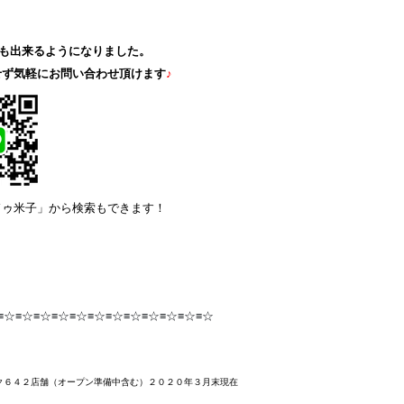
も出来るようになりました。
せず気軽にお問い合わせ頂けます
♪
ドゥ米子」から検索もできます！
≡☆≡☆≡☆≡☆≡☆≡☆≡☆≡☆≡☆≡☆≡☆≡☆
ク６４２店舗
（オープン準備中含む）２０２０年３月末
現在