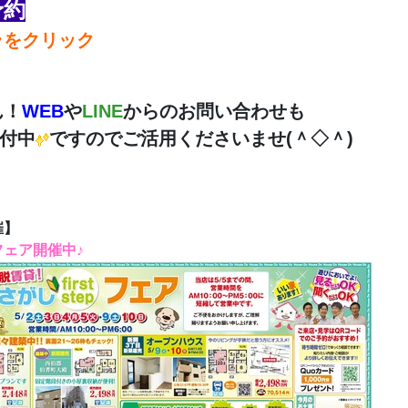
予約
ラをクリック
ん！
WEB
や
LINE
からのお問い合わせも
付中
ですのでご活用くださいませ(＾◇＾)ゞ
催】
フェア開催中♪