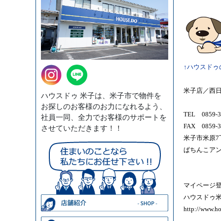
↑ハウスドゥ
米子店／西
ハウスドゥ 米子は、米子市で物件を
お探しのお客様のお力になれるよう、
TEL 0859-3
社員一同、全力でお客様のサポートを
FAX 0859-3
させていただきます！！
米子市米原7丁
ぱちんこア
マイページ登
ハウスドゥ米
http://www.h