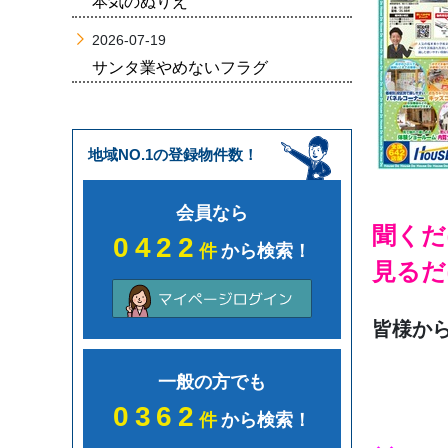
本気のぬりえ
2026-07-19
サンタ業やめないフラグ
地域NO.1の登録物件数！
会員なら
聞くだ
0422
件
から検索！
見るだ
皆様か
一般の方でも
0362
件
から検索！