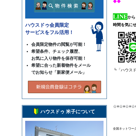
◆◆
LINE
から
ハウスドゥ会員限定
時間を気に
サービスをフル活用！
会員限定物件の閲覧が可能！
希望条件、チェック履歴、
お気に入り物件を保存可能！
希望に合った新着物件をメール
┗「ハウス
でお知らせ「新家便メール」
☆≡☆≡☆≡☆
ハウスドゥ 米子について
全国ネットワー