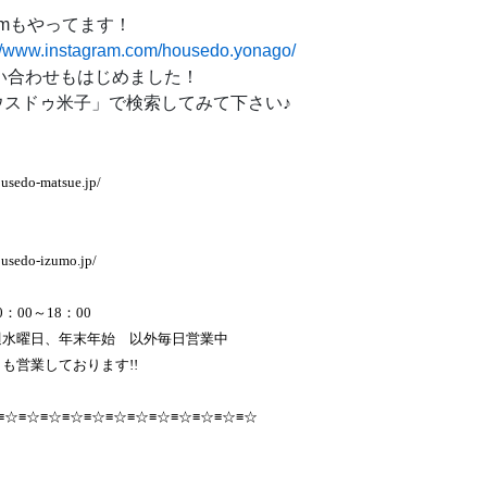
gramもやってます！
://www.instagram.com/housedo.yonago/
問い合わせもはじめました！
スドゥ米子」で検索してみて下さい♪
usedo-matsue.jp/
ousedo-izumo.jp/
：00～18：00
週水曜日、年末年始 以外毎日営業中
も営業しております!!
≡☆≡☆≡☆≡☆≡☆≡☆≡☆≡☆≡☆≡☆≡☆≡☆