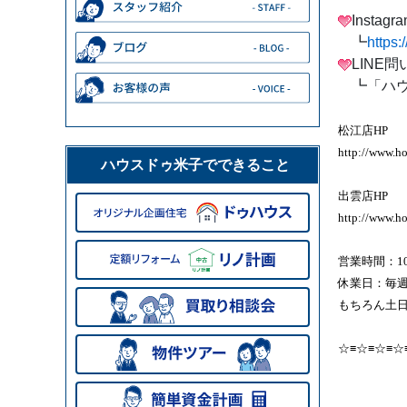
Insta
┗
https
LINE
┗「ハウ
松江店HP
http://www.ho
ハウスドゥ米子でできること
出雲店HP
http://www.h
営業時間：10
休業日：毎
もちろん土日
☆≡☆≡☆≡☆