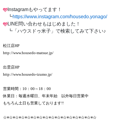
Instagramもやってます！
┗
https://www.instagram.com/housedo.yonago/
LINE問い合わせもはじめました！
┗「ハウスドゥ米子」で検索してみて下さい♪
松江店HP
http://www.housedo-matsue.jp/
出雲店HP
http://www.housedo-izumo.jp/
営業時間：10：00～18：00
休業日：毎週水曜日、年末年始 以外毎日営業中
もちろん土日も営業しております!!
☆≡☆≡☆≡☆≡☆≡☆≡☆≡☆≡☆≡☆≡☆≡☆≡☆≡☆≡☆≡☆