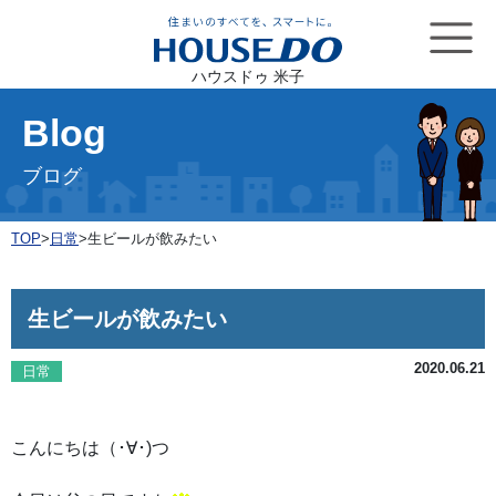
ハウスドゥ 米子
Blog
ブログ
TOP
>
日常
>
生ビールが飲みたい
生ビールが飲みたい
2020.06.21
日常
こんにちは（･∀･)つ