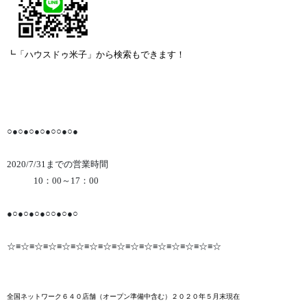
┗「ハウスドゥ米子」から検索もできます！
○●○●○●○●○○●○●
2020/7/31までの営業時間
10：00～17：00
●○●○●○●○○●○●○
☆≡☆≡☆≡☆≡☆≡☆≡☆≡☆≡☆≡☆≡☆≡☆≡☆≡☆≡☆≡☆
全国ネットワーク６４０店舗
（オープン準備中含む）２０２０年５月末
現在