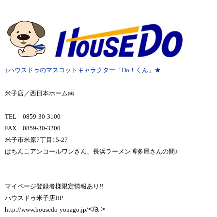
↑ハウスドゥのマスコットキャラクター「Do！くん」★
米子店／西日本ホーム㈱
TEL 0859-30-3100
FAX 0859-30-3200
米子市米原7丁目15-27
ぱちんこアンコールワンさん、長浜ラーメン博多屋さんの間♪
マイページ登録者様限定情報あり!!
ハウスドゥ米子店HP
</a >
http://www.housedo-yonago.jp/