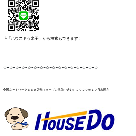
┗「ハウスドゥ米子」から検索もできます！
☆≡☆≡☆≡☆≡☆≡☆≡☆≡☆≡☆≡☆≡☆≡☆≡☆≡☆≡☆≡☆
全国ネットワーク６６９店舗
（オープン準備中含む）２０２０年１０月末
現在