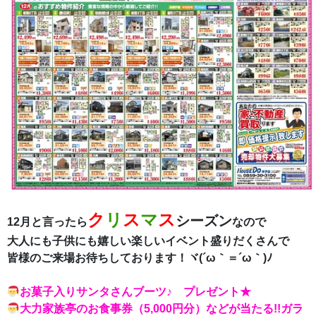
ク
リ
ス
マ
ス
シーズン
12月と言ったら
なので
大人にも子供にも嬉しい楽しいイベント盛りだくさんで
皆様のご来場お待ちしております！ヾ(´ω｀＝´ω｀)ﾉ
お菓子入りサンタさんブーツ♪ プレゼント★
大力家族亭のお食事券（5,000円分）などが当たる!!ガラ