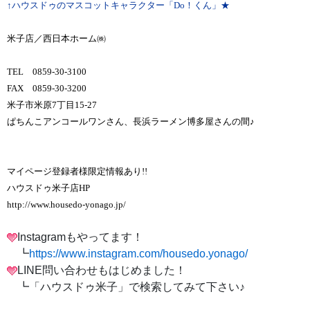
↑ハウスドゥのマスコットキャラクター「Do！くん」★
米子店／西日本ホーム㈱
TEL 0859-30-3100
FAX 0859-30-3200
米子市米原7丁目15-27
ぱちんこアンコールワンさん、長浜ラーメン博多屋さんの間♪
マイページ登録者様限定情報あり!!
ハウスドゥ米子店HP
http://www.housedo-yonago.jp/
Instagramもやってます！
┗
https://www.instagram.com/housedo.yonago/
LINE問い合わせもはじめました！
┗「ハウスドゥ米子」で検索してみて下さい♪