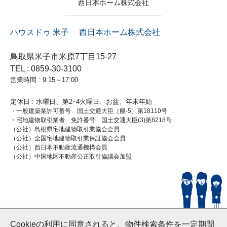
西日本ホーム株式会社
ハウスドゥ 米子 西日本ホーム株式会社
鳥取県米子市米原7丁目15-27
TEL : 0859-30-3100
営業時間 : 9:15～17:00
定休日 : 水曜日、第2･4火曜日、お盆、年末年始
・一般建築業許可番号 国土交通大臣（般-5）第18110号
・宅地建物取引業者 免許番号 国土交通大臣(3)第8218号
（公社）島根県宅地建物取引業協会会員
（公社）全国宅地建物取引業保証協会会員
（公社）西日本不動産流通機構会員
（公社）中国地区不動産公正取引協議会加盟
© HouseDoYonago
Cookieの利用に同意されると、物件検索条件を一定期間