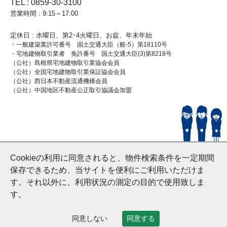
TEL : 0859-30-3100
営業時間 : 9:15～17:00
定休日 : 水曜日、第2･4火曜日、お盆、年末年始
・一般建築業許可番号 国土交通大臣（般-5）第18110号
・宅地建物取引業者 免許番号 国土交通大臣(3)第8218号
（公社）島根県宅地建物取引業協会会員
（公社）全国宅地建物取引業保証協会会員
（公社）西日本不動産流通機構会員
（公社）中国地区不動産公正取引協議会加盟
© HouseDoYonago
Cookieの利用に同意されると、物件検索条件を一定期間
and Nishinihon Home Co.ltd All Rights Reserved.
保存できるため、当サイトを便利にご利用いただけま
す。それ以外に、利用状況の測定の目的で使用致しま
す。
同意しない
同意する