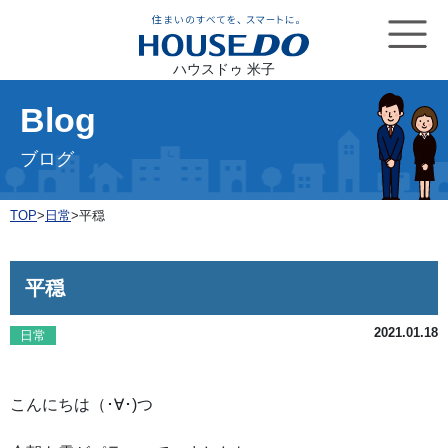
ハウスドゥ 米子
Blog
ブログ
TOP
>
日常
>
平穏
平穏
2021.01.18
日常
こんにちは（･∀･)つ