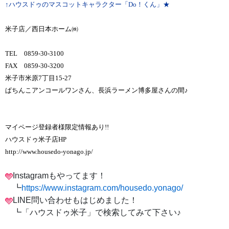
↑ハウスドゥのマスコットキャラクター「Do！くん」★
米子店／西日本ホーム㈱
TEL 0859-30-3100
FAX 0859-30-3200
米子市米原7丁目15-27
ぱちんこアンコールワンさん、長浜ラーメン博多屋さんの間♪
マイページ登録者様限定情報あり!!
ハウスドゥ米子店HP
http://www.housedo-yonago.jp/
Instagramもやってます！
┗
https://www.instagram.com/housedo.yonago/
LINE問い合わせもはじめました！
┗「ハウスドゥ米子」で検索してみて下さい♪