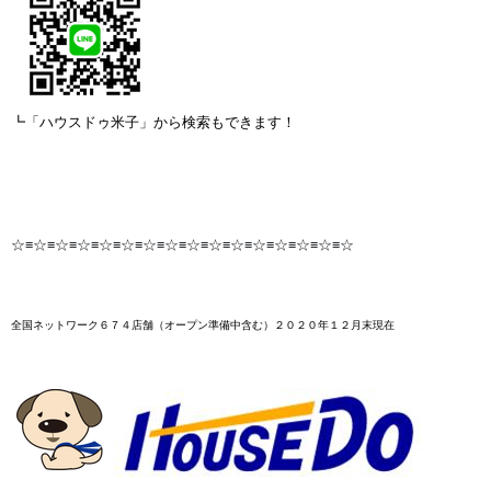
┗「ハウスドゥ米子」から検索もできます！
☆≡☆≡☆≡☆≡☆≡☆≡☆≡☆≡☆≡☆≡☆≡☆≡☆≡☆≡☆≡☆
全国ネットワーク６７４店舗
（オープン準備中含む）２０２０年１２月末
現在