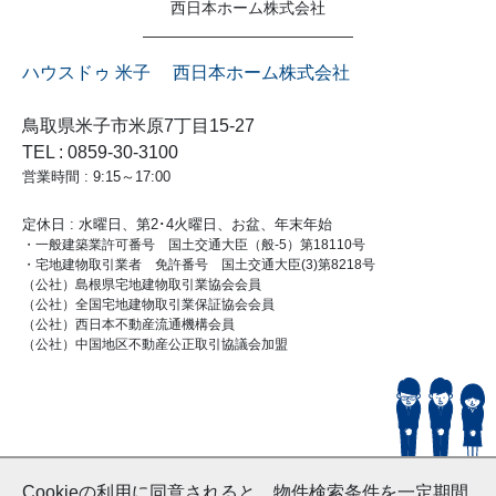
西日本ホーム株式会社
ハウスドゥ 米子 西日本ホーム株式会社
鳥取県米子市米原7丁目15-27
TEL : 0859-30-3100
営業時間 : 9:15～17:00
定休日 : 水曜日、第2･4火曜日、お盆、年末年始
・一般建築業許可番号 国土交通大臣（般-5）第18110号
・宅地建物取引業者 免許番号 国土交通大臣(3)第8218号
（公社）島根県宅地建物取引業協会会員
（公社）全国宅地建物取引業保証協会会員
（公社）西日本不動産流通機構会員
（公社）中国地区不動産公正取引協議会加盟
© HouseDoYonago
Cookieの利用に同意されると、物件検索条件を一定期間