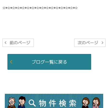
☆≡☆≡☆≡☆≡☆≡☆≡☆≡☆≡☆≡☆≡☆≡☆≡☆≡☆≡☆≡☆