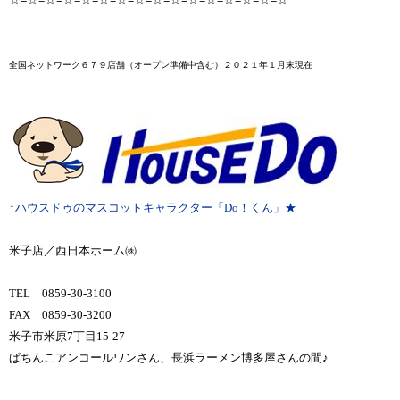
全国ネットワーク６７９店舗
（オープン準備中含む）２０２１年１月末
現在
↑ハウスドゥのマスコットキャラクター「Do！くん」★
米子店／西日本ホーム㈱
TEL 0859-30-3100
FAX 0859-30-3200
米子市米原7丁目15-27
ぱちんこアンコールワンさん、長浜ラーメン博多屋さんの間♪