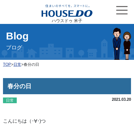
ハウスドゥ 米子
Blog
ブログ
TOP
>
日常
>
春分の日
春分の日
2021.03.20
日常
こんにちは（･∀･)つ