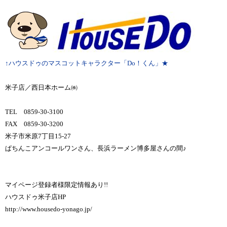
↑ハウスドゥのマスコットキャラクター「Do！くん」★
米子店／西日本ホーム㈱
TEL 0859-30-3100
FAX 0859-30-3200
米子市米原7丁目15-27
ぱちんこアンコールワンさん、長浜ラーメン博多屋さんの間♪
マイページ登録者様限定情報あり!!
ハウスドゥ米子店HP
http://www.housedo-yonago.jp/