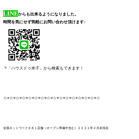
LINE
からも出来るようになりました。
時間を気にせず気軽にお問い合わせ頂けます
♪
┗「ハウスドゥ米子」から検索もできます！
☆≡☆≡☆≡☆≡☆≡☆≡☆≡☆≡☆≡☆≡☆≡☆≡☆≡☆≡☆≡☆
全国ネットワーク６８１店舗
（オープン準備中含む）２０２１年２月末
現在