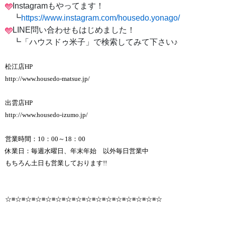
Instagramもやってます！
┗
https://www.instagram.com/housedo.yonago/
LINE問い合わせもはじめました！
┗「ハウスドゥ米子」で検索してみて下さい♪
松江店HP
http://www.housedo-matsue.jp/
出雲店HP
http://www.housedo-izumo.jp/
営業時間：10：00～18：00
休業日：毎週水曜日、年末年始 以外毎日営業中
もちろん土日も営業しております!!
☆≡☆≡☆≡☆≡☆≡☆≡☆≡☆≡☆≡☆≡☆≡☆≡☆≡☆≡☆≡☆