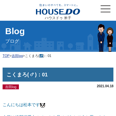
ハウスドゥ 米子
Blog
ブログ
TOP
>
吉田log
>
こくまろ(
)：01
こくまろ(
)：01
2021.04.18
吉田log
こんにちは松本です