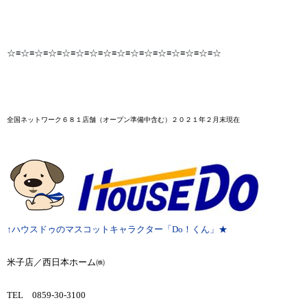
☆≡☆≡☆≡☆≡☆≡☆≡☆≡☆≡☆≡☆≡☆≡☆≡☆≡☆≡☆≡☆
全国ネットワーク６８１店舗
（オープン準備中含む）２０２１年２月末
現在
↑ハウスドゥのマスコットキャラクター「Do！くん」★
米子店／西日本ホーム㈱
TEL 0859-30-3100