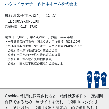
ハウスドゥ 米子 西日本ホーム株式会社
鳥取県米子市米原7丁目15-27
TEL : 0859-30-3100
営業時間 : 9:15～17:00
定休日 : 水曜日、第2･4火曜日、お盆、年末年始
・一般建築業許可番号 国土交通大臣（般-5）第18110号
・宅地建物取引業者 免許番号 国土交通大臣(3)第8218号
（公社）島根県宅地建物取引業協会会員
（公社）全国宅地建物取引業保証協会会員
（公社）西日本不動産流通機構会員
（公社）中国地区不動産公正取引協議会加盟
© HouseDoYonago
Cookieの利用に同意されると、物件検索条件を一定期間
and Nishinihon Home Co.ltd All Rights Reserved.
保存できるため、当サイトを便利にご利用いただけま
す。それ以外に、利用状況の測定の目的で使用致しま