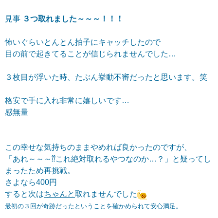
見事
３つ取れました～～～！！！
怖いぐらいとんとん拍子にキャッチしたので
目の前で起きてることが信じられませんでした…
３枚目が浮いた時、たぶん挙動不審だったと思います。笑
格安で手に入れ非常に嬉しいです…
感無量
この幸せな気持ちのままやめれば良かったのですが、
「あれ～～～⁇これ絶対取れるやつなのか…？」と疑ってし
まったため再挑戦。
さよなら400円
すると次は
ちゃんと
取れませんでした
最初の３回が奇跡だったということを確かめられて安心満足。