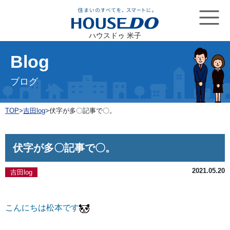
ハウスドゥ 米子
Blog
ブログ
TOP
>
吉田log
>
伏字が多〇記事で〇。
伏字が多〇記事で〇。
2021.05.20
吉田log
こんにちは松本です