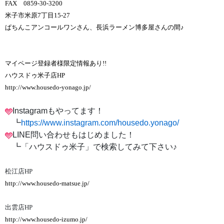
FAX 0859-30-3200
米子市米原7丁目15-27
ぱちんこアンコールワンさん、長浜ラーメン博多屋さんの間♪
マイページ登録者様限定情報あり!!
ハウスドゥ米子店HP
http://www.housedo-yonago.jp/
Instagramもやってます！
┗
https://www.instagram.com/housedo.yonago/
LINE問い合わせもはじめました！
┗「ハウスドゥ米子」で検索してみて下さい♪
松江店HP
http://www.housedo-matsue.jp/
出雲店HP
http://www.housedo-izumo.jp/