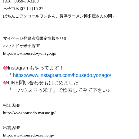
FAX 0859-30-3200
米子市米原7丁目15-27
ぱちんこアンコールワンさん、長浜ラーメン博多屋さんの間♪
マイページ登録者様限定情報あり!!
ハウスドゥ米子店HP
http://www.housedo-yonago.jp/
Instagramもやってます！
┗
https://www.instagram.com/housedo.yonago/
LINE問い合わせもはじめました！
┗「ハウスドゥ米子」で検索してみて下さい♪
松江店HP
http://www.housedo-matsue.jp/
出雲店HP
http://www.housedo-izumo.jp/