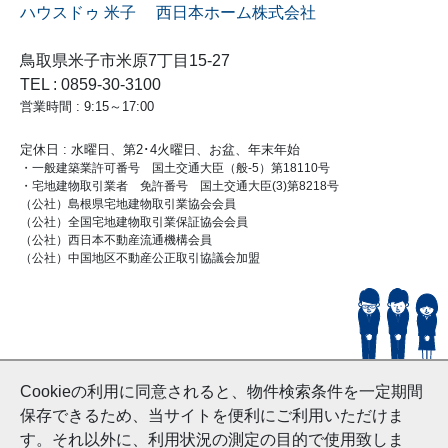
ハウスドゥ 米子 西日本ホーム株式会社
鳥取県米子市米原7丁目15-27
TEL : 0859-30-3100
営業時間 : 9:15～17:00
定休日 : 水曜日、第2･4火曜日、お盆、年末年始
・一般建築業許可番号 国土交通大臣（般-5）第18110号
・宅地建物取引業者 免許番号 国土交通大臣(3)第8218号
（公社）島根県宅地建物取引業協会会員
（公社）全国宅地建物取引業保証協会会員
（公社）西日本不動産流通機構会員
（公社）中国地区不動産公正取引協議会加盟
© HouseDoYonago
Cookieの利用に同意されると、物件検索条件を一定期間
and Nishinihon Home Co.ltd All Rights Reserved.
保存できるため、当サイトを便利にご利用いただけま
す。それ以外に、利用状況の測定の目的で使用致しま