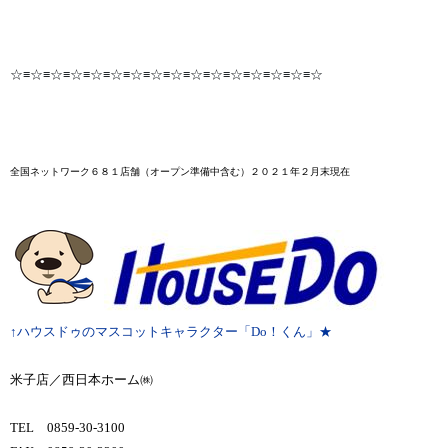
☆≡☆≡☆≡☆≡☆≡☆≡☆≡☆≡☆≡☆≡☆≡☆≡☆≡☆≡☆≡☆
全国ネットワーク６８１店舗
（オープン準備中含む）２０２１年２月末
現在
↑ハウスドゥのマスコットキャラクター「Do！くん」★
米子店／西日本ホーム㈱
TEL 0859-30-3100