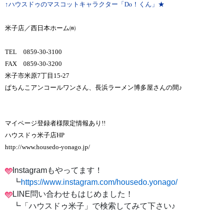
↑ハウスドゥのマスコットキャラクター「Do！くん」★
米子店／西日本ホーム㈱
TEL 0859-30-3100
FAX 0859-30-3200
米子市米原7丁目15-27
ぱちんこアンコールワンさん、長浜ラーメン博多屋さんの間♪
マイページ登録者様限定情報あり!!
ハウスドゥ米子店HP
http://www.housedo-yonago.jp/
Instagramもやってます！
┗
https://www.instagram.com/housedo.yonago/
LINE問い合わせもはじめました！
┗「ハウスドゥ米子」で検索してみて下さい♪