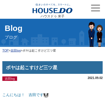
ハウスドゥ 米子
Blog
ブログ
TOP
>
吉田log
>
ボヤは起こすけど三ツ星
ボヤは起こすけど三ツ星
2021.09.02
吉田log
こんにちは！ 吉田です