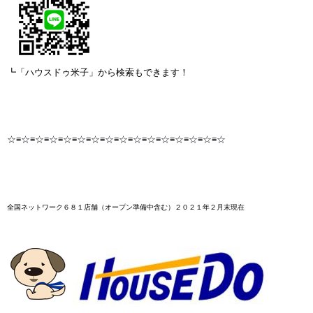
┗「ハウスドゥ米子」から検索もできます！
☆≡☆≡☆≡☆≡☆≡☆≡☆≡☆≡☆≡☆≡☆≡☆≡☆≡☆≡☆≡☆
全国ネットワーク６８１店舗
（オープン準備中含む）２０２１年２月末
現在