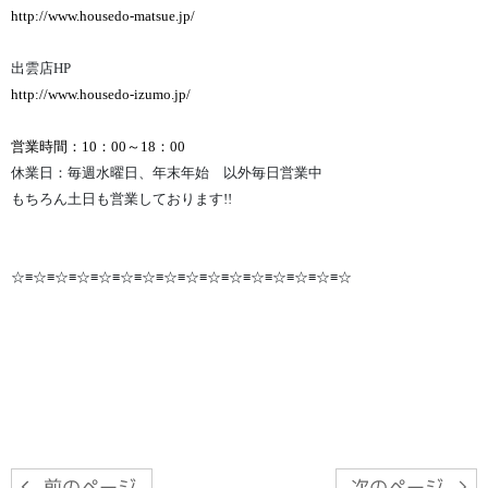
http://www.housedo-matsue.jp/
出雲店HP
http://www.housedo-izumo.jp/
営業時間：10：00～18：00
休業日：毎週水曜日、年末年始 以外毎日営業中
もちろん土日も営業しております!!
☆≡☆≡☆≡☆≡☆≡☆≡☆≡☆≡☆≡☆≡☆≡☆≡☆≡☆≡☆≡☆