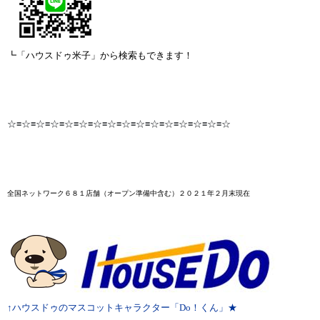
┗「ハウスドゥ米子」から検索もできます！
☆≡☆≡☆≡☆≡☆≡☆≡☆≡☆≡☆≡☆≡☆≡☆≡☆≡☆≡☆≡☆
全国ネットワーク６８１店舗
（オープン準備中含む）２０２１年２月末
現在
↑ハウスドゥのマスコットキャラクター「Do！くん」★