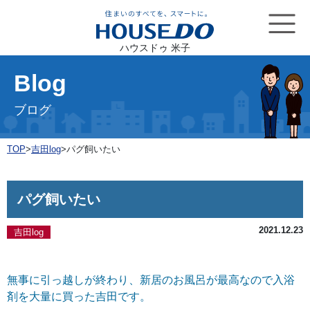
ハウスドゥ 米子
Blog
ブログ
TOP
>
吉田log
>
パグ飼いたい
パグ飼いたい
2021.12.23
吉田log
無事に引っ越しが終わり、新居のお風呂が最高なので入浴
剤を大量に買った吉田です。