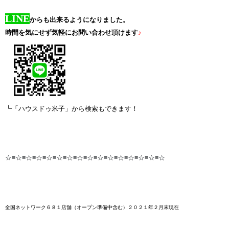
LINE
からも出来るようになりました。
時間を気にせず気軽にお問い合わせ頂けます
♪
┗「ハウスドゥ米子」から検索もできます！
☆≡☆≡☆≡☆≡☆≡☆≡☆≡☆≡☆≡☆≡☆≡☆≡☆≡☆≡☆≡☆
全国ネットワーク６８１店舗
（オープン準備中含む）２０２１年２月末
現在