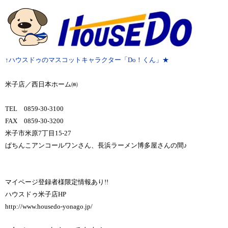
↑ハウスドゥのマスコットキャラクター「Do！くん」★
米子店／西日本ホーム㈱
TEL 0859-30-3100
FAX 0859-30-3200
米子市米原7丁目15-27
ぱちんこアンコールワンさん、長浜ラーメン博多屋さんの間♪
マイページ登録者様限定情報あり!!
ハウスドゥ米子店HP
http://www.housedo-yonago.jp/