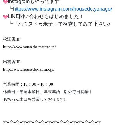
Instagramもやってます！
┗
https://www.instagram.com/housedo.yonago/
LINE問い合わせもはじめました！
┗「ハウスドゥ米子」で検索してみて下さい♪
松江店HP
http://www.housedo-matsue.jp/
出雲店HP
http://www.housedo-izumo.jp/
営業時間：10：00～18：00
休業日：毎週水曜日、年末年始 以外毎日営業中
もちろん土日も営業しております!!
☆≡☆≡☆≡☆≡☆≡☆≡☆≡☆≡☆≡☆≡☆≡☆≡☆≡☆≡☆≡☆