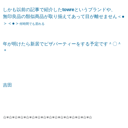
しかも
以前の記事で紹介した
towre
というブランドや、
無印良品
の類似商品が取り揃えてあって目が離せません＜●
＞＜●＞
何時間でも居れる
年が明けたら新居でピザパーティーをする予定です＾〇＾
＊
吉田
☆≡☆≡☆≡☆≡☆≡☆≡☆≡☆≡☆≡☆≡☆≡☆≡☆≡☆≡☆≡☆