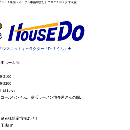
ク６８１店舗
（オープン準備中含む）２０２１年２月末
現在
のマスコットキャラクター「Do！くん」★
日本ホーム㈱
0-3100
0-3200
目15-27
ンコールワンさん、長浜ラーメン博多屋さんの間♪
録者様限定情報あり!!
子店HP