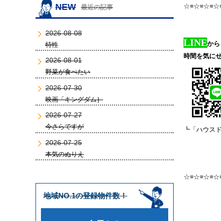
NEW
☆≡☆≡☆≡☆
最近の記事
2026-08-08
LINE
から
特性
時間を気に
2026-08-01
野菜が食べたい
2026-07-30
映画「キングダム｝
2026-07-27
今さらですが
┗「ハウス
2026-07-25
本気のぬりえ
☆≡☆≡☆≡☆
地域NO.1の登録物件数！