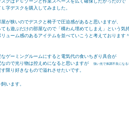
デスクはＰＣゾーンと作業スペースを広く確保したかったので
てＬ字デスクを購入してみました。
部屋が狭いのでデスクと椅子で圧迫感があると思いますが、
っても遊ぶだけの部屋なので「構わん埋めてしまえ」という気
ボリューム感のあるアイテムを並べていこうと考えております
璧なゲーミングルームにすると電気代の食いちぎり具合が
配なので光り物は控えめになると思いますが
強い光で体調不良になる
渡す限り好きなもので溢れさせたいです。
を飼います。