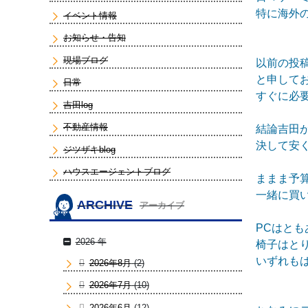
特に海外
イベント情報
お知らせ・告知
現場ブログ
以前の投
と申して
日常
すぐに必
吉田log
不動産情報
結論吉田が
決して安
ジツザキblog
ハウスエージェントブログ
ままま予
一緒に買
ARCHIVE
アーカイブ
PCはと
2026 年
椅子はと
いずれも
2026年8月
(2)
2026年7月
(10)
2026年6月
(12)