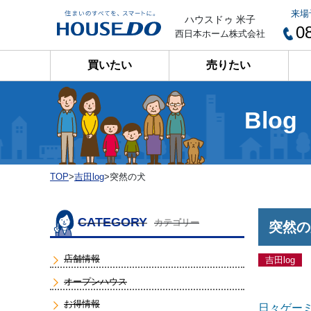
来場
ハウスドゥ 米子
0
西日本ホーム株式会社
買いたい
売りたい
Blog
TOP
>
吉田log
>
突然の犬
CATEGORY
カテゴリー
突然の
店舗情報
吉田log
オープンハウス
お得情報
日々ゲー