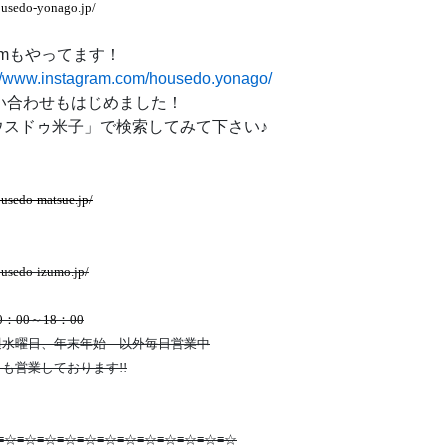
ousedo-yonago.jp/
gramもやってます！
://www.instagram.com/housedo.yonago/
問い合わせもはじめました！
スドゥ米子」で検索してみて下さい♪
usedo-matsue.jp/
ousedo-izumo.jp/
：00～18：00
週水曜日、年末年始 以外毎日営業中
も営業しております!!
≡☆≡☆≡☆≡☆≡☆≡☆≡☆≡☆≡☆≡☆≡☆≡☆