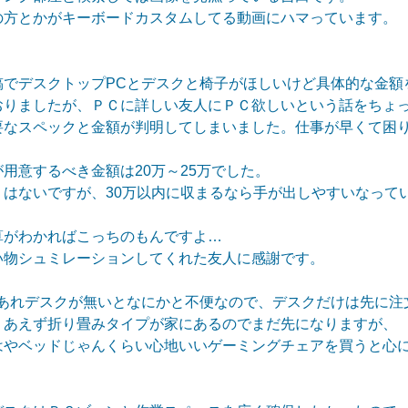
の方とかがキーボードカスタムしてる動画にハマっています。
稿でデスクトップPCとデスクと椅子がほしいけど具体的な金額
おりましたが、ＰＣに詳しい友人にＰＣ欲しいという話をちょ
要なスペックと金額が判明してしまいました。仕事が早くて困
用意するべき金額は20万～25万でした。
くはないですが、30万以内に収まるなら手が出しやすいなって
算がわかればこっちのもんですよ…
い物シュミレーションしてくれた友人に感謝です。
もあれデスクが無いとなにかと不便なので、デスクだけは先に注
りあえず折り畳みタイプが家にあるのでまだ先になりますが、
はやベッドじゃんくらい心地いいゲーミングチェアを買うと心