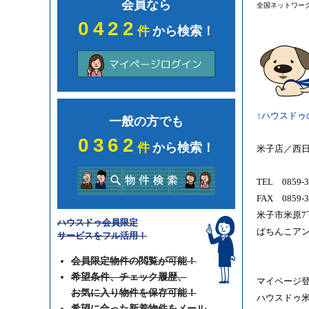
会員なら
全国ネットワー
0422
件
から検索！
↑ハウスドゥ
一般の方でも
0362
件
から検索！
米子店／西
TEL 0859-3
FAX 0859-3
米子市米原7丁
ハウスドゥ会員限定
ぱちんこア
サービスをフル活用！
会員限定物件の閲覧が可能！
希望条件、チェック履歴、
マイページ登
お気に入り物件を保存可能！
ハウスドゥ米
希望に合った新着物件をメール