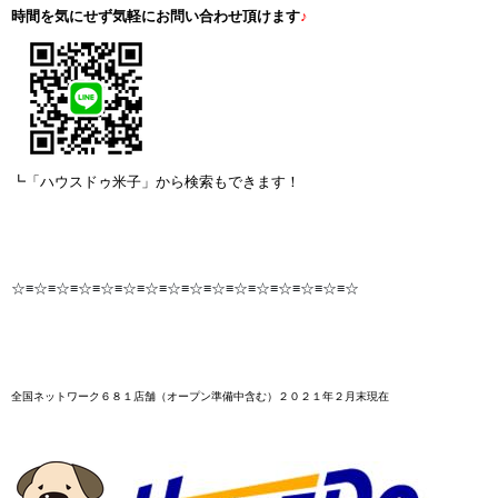
時間を気にせず気軽にお問い合わせ頂けます
♪
┗「ハウスドゥ米子」から検索もできます！
☆≡☆≡☆≡☆≡☆≡☆≡☆≡☆≡☆≡☆≡☆≡☆≡☆≡☆≡☆≡☆
全国ネットワーク６８１店舗
（オープン準備中含む）２０２１年２月末
現在