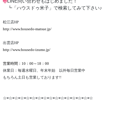
LINE問い合わせもはじめました！
┗「ハウスドゥ米子」で検索してみて下さい♪
松江店HP
http://www.housedo-matsue.jp/
出雲店HP
http://www.housedo-izumo.jp/
営業時間：10：00～18：00
休業日：毎週水曜日、年末年始 以外毎日営業中
もちろん土日も営業しております!!
☆≡☆≡☆≡☆≡☆≡☆≡☆≡☆≡☆≡☆≡☆≡☆≡☆≡☆≡☆≡☆