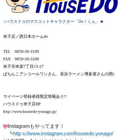
↑ハウスドゥのマスコットキャラクター「Do！くん」★
米子店／西日本ホーム㈱
TEL 0859-30-3100
FAX 0859-30-3200
米子市米原7丁目15-27
ぱちんこアンコールワンさん、長浜ラーメン博多屋さんの間♪
マイページ登録者様限定情報あり!!
ハウスドゥ米子店HP
http://www.housedo-yonago.jp/
Instagramもやってます！
┗
http s://www.instagram.com/housedo.yonago/