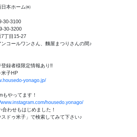
西日本ホーム㈱
-30-3100
-30-3200
丁目15-27
アンコールワンさん、麵屋まつりさんの間♪
登録者様限定情報あり!!
米子HP
w.housedo-yonago.jp/
gramもやってます！
://www.instagram.com/housedo.yonago/
問い合わせもはじめました！
スドゥ米子」で検索してみて下さい♪