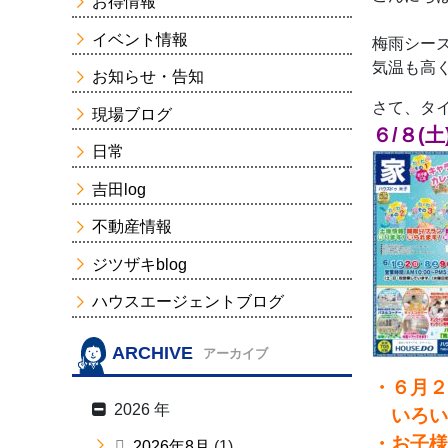
お得情報
イベント情報
梅雨シー
気温も高
お知らせ・告知
さて、タ
現場ブログ
６/８(土
日常
吉田log
不動産情報
ジツザキblog
ハウスエージェントブログ
ARCHIVE
アーカイブ
・６月２
2026 年
いろい
・お子様
2026年8月
(1)