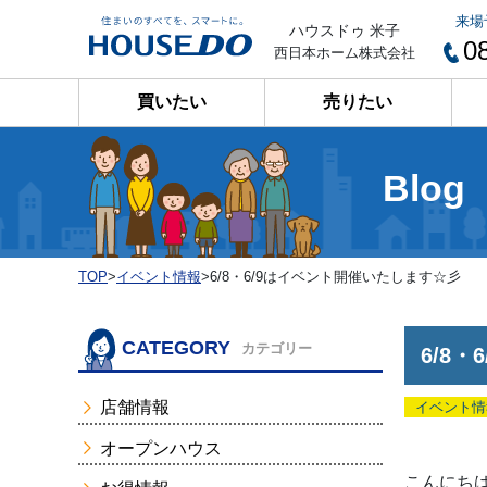
来場
ハウスドゥ 米子
0
西日本ホーム株式会社
買いたい
売りたい
Blog
TOP
>
イベント情報
>
6/8・6/9はイベント開催いたします☆彡
CATEGORY
カテゴリー
6/8
店舗情報
イベント情
オープンハウス
こんにちは(