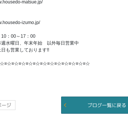
w.housedo-matsue.jp/
w.housedo-izumo.jp/
0：00～17：00
毎週水曜日、年末年始 以外毎日営業中
日も営業しております!!
☆≡☆≡☆≡☆≡☆≡☆≡☆≡☆≡☆≡☆≡☆≡☆≡☆