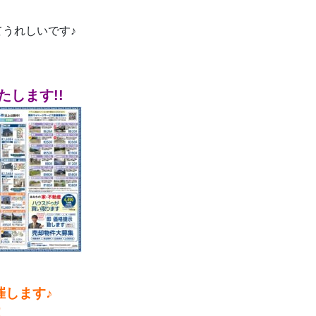
うれしいです♪
します!!
します♪
！