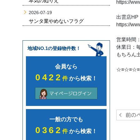
本気のぬりえ
https://ww
2026-07-19
出雲店HP
サンタ業やめないフラグ
https://ww
営業時間：1
休業日：
地域NO.1の登録物件数！
もちろん土
会員なら
☆≡☆≡☆≡
0422
件
から検索！
一般の方でも
0362
件
から検索！