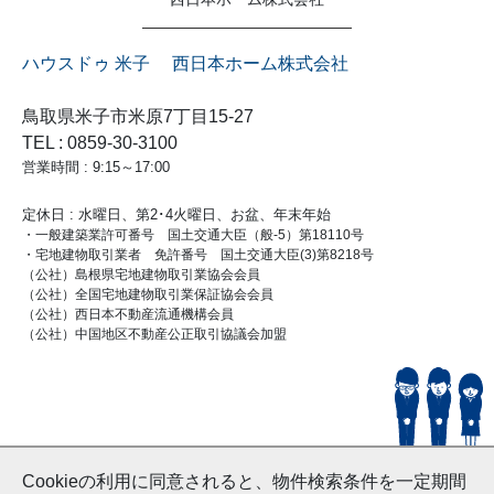
ハウスドゥ 米子 西日本ホーム株式会社
鳥取県米子市米原7丁目15-27
TEL : 0859-30-3100
営業時間 : 9:15～17:00
定休日 : 水曜日、第2･4火曜日、お盆、年末年始
・一般建築業許可番号 国土交通大臣（般-5）第18110号
・宅地建物取引業者 免許番号 国土交通大臣(3)第8218号
（公社）島根県宅地建物取引業協会会員
（公社）全国宅地建物取引業保証協会会員
（公社）西日本不動産流通機構会員
（公社）中国地区不動産公正取引協議会加盟
© HouseDoYonago
Cookieの利用に同意されると、物件検索条件を一定期間