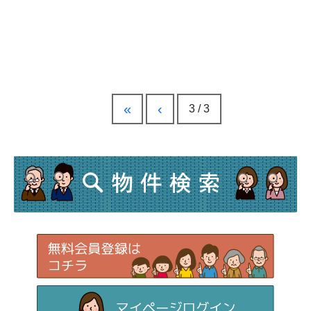
«
‹
3 / 3