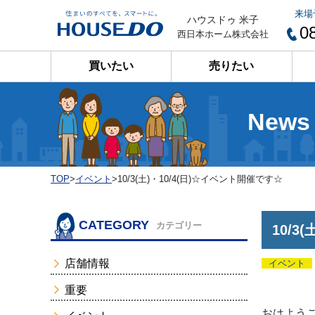
来場
ハウスドゥ 米子
0
西日本ホーム株式会社
買いたい
売りたい
News
TOP
>
イベント
>
10/3(土)・10/4(日)☆イベント開催です☆
CATEGORY
カテゴリー
10/3
店舗情報
イベント
重要
おはようご