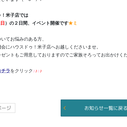
ゥ！米子店では
土
日
）の２日間、イベント開催です
★ミ
ついてお悩みのある方、
機会にハウスドゥ！米子店へお越しくださいませ。
レゼントもご用意しておりますのでご家族そろってお出かけく
コチラ
をクリック
♪
♪
♪
♪