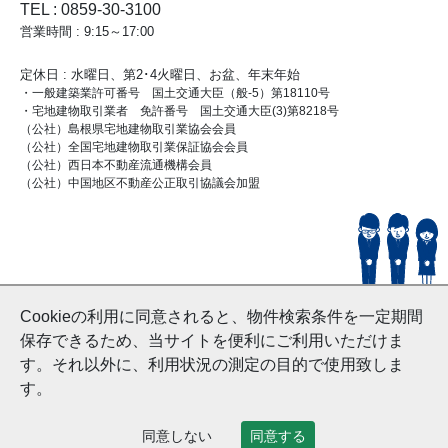
TEL : 0859-30-3100
営業時間 : 9:15～17:00
定休日 : 水曜日、第2･4火曜日、お盆、年末年始
・一般建築業許可番号 国土交通大臣（般-5）第18110号
・宅地建物取引業者 免許番号 国土交通大臣(3)第8218号
（公社）島根県宅地建物取引業協会会員
（公社）全国宅地建物取引業保証協会会員
（公社）西日本不動産流通機構会員
（公社）中国地区不動産公正取引協議会加盟
© HouseDoYonago
Cookieの利用に同意されると、物件検索条件を一定期間
and Nishinihon Home Co.ltd All Rights Reserved.
保存できるため、当サイトを便利にご利用いただけま
す。それ以外に、利用状況の測定の目的で使用致しま
す。
同意しない
同意する