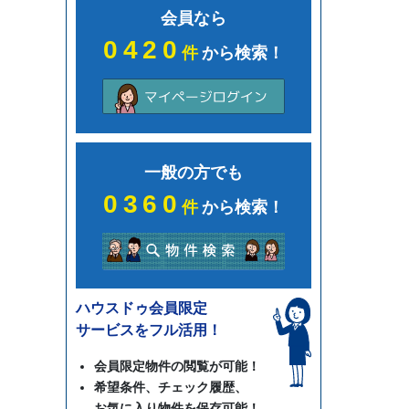
会員なら
0420
件
から検索！
一般の方でも
0360
件
から検索！
ハウスドゥ会員限定
サービスをフル活用！
会員限定物件の閲覧が可能！
希望条件、チェック履歴、
お気に入り物件を保存可能！