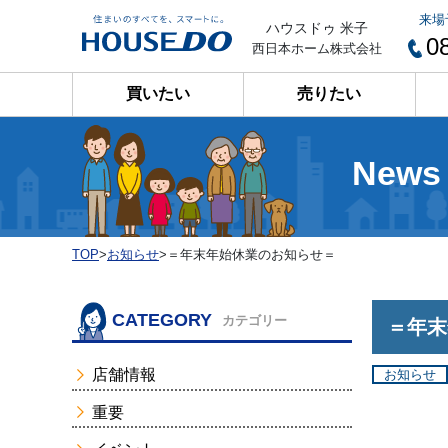
来場
ハウスドゥ 米子
0
西日本ホーム株式会社
買いたい
売りたい
News
TOP
>
お知らせ
>
＝年末年始休業のお知らせ＝
CATEGORY
カテゴリー
＝年末
店舗情報
お知らせ
重要