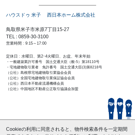
ハウスドゥ 米子 西日本ホーム株式会社
鳥取県米子市米原7丁目15-27
TEL : 0859-30-3100
営業時間 : 9:15～17:00
定休日 : 水曜日、第2･4火曜日、お盆、年末年始
・一般建築業許可番号 国土交通大臣（般-5）第18110号
・宅地建物取引業者 免許番号 国土交通大臣(3)第8218号
（公社）島根県宅地建物取引業協会会員
（公社）全国宅地建物取引業保証協会会員
（公社）西日本不動産流通機構会員
（公社）中国地区不動産公正取引協議会加盟
© HouseDoYonago
Cookieの利用に同意されると、物件検索条件を一定期間
and Nishinihon Home Co.ltd All Rights Reserved.