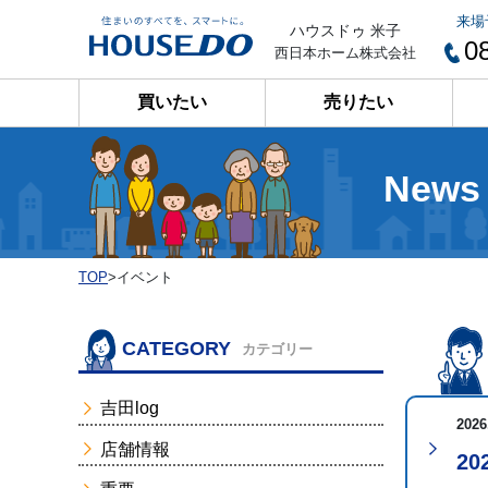
来場
ハウスドゥ 米子
0
西日本ホーム株式会社
買いたい
売りたい
News
TOP
>
イベント
CATEGORY
カテゴリー
吉田log
2026
店舗情報
2