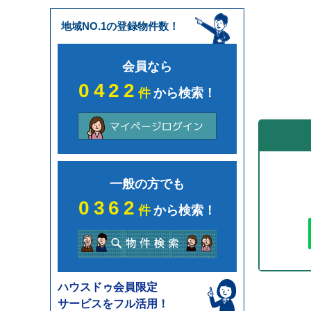
地域NO.1の登録物件数！
会員なら
0422
件
から検索！
一般の方でも
0362
件
から検索！
ハウスドゥ会員限定
サービスをフル活用！