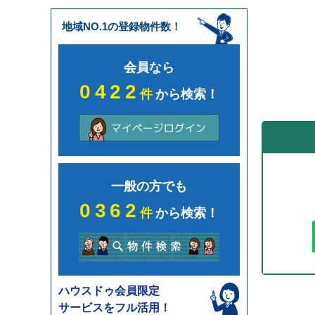
地域NO.1の登録物件数！
会員なら
0422
件
から検索！
一般の方でも
0362
件
から検索！
ハウスドゥ会員限定
サービスをフル活用！