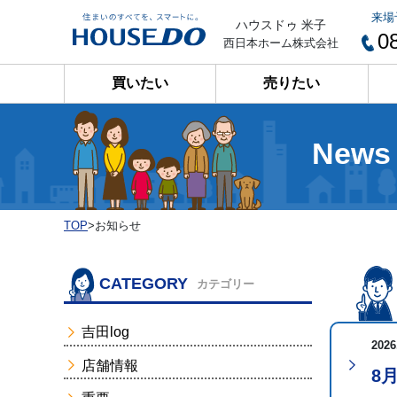
来場
ハウスドゥ 米子
0
西日本ホーム株式会社
買いたい
売りたい
News
TOP
>
お知らせ
CATEGORY
カテゴリー
吉田log
2026
店舗情報
8