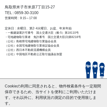
鳥取県米子市米原7丁目15-27
TEL : 0859-30-3100
営業時間 : 9:15～17:00
定休日 : 水曜日、第2･4火曜日、お盆、年末年始
・一般建築業許可番号 国土交通大臣（般-5）第18110号
・宅地建物取引業者 免許番号 国土交通大臣(3)第8218号
（公社）島根県宅地建物取引業協会会員
（公社）全国宅地建物取引業保証協会会員
（公社）西日本不動産流通機構会員
（公社）中国地区不動産公正取引協議会加盟
© HouseDoYonago
Cookieの利用に同意されると、物件検索条件を一定期間
and Nishinihon Home Co.ltd All Rights Reserved.
保存できるため、当サイトを便利にご利用いただけま
す。それ以外に、利用状況の測定の目的で使用致しま
す。