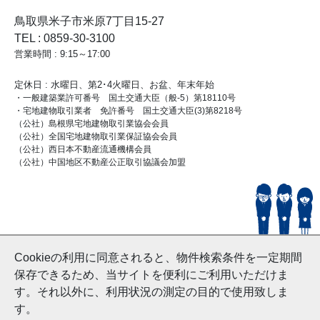
鳥取県米子市米原7丁目15-27
TEL : 0859-30-3100
営業時間 : 9:15～17:00
定休日 : 水曜日、第2･4火曜日、お盆、年末年始
・一般建築業許可番号 国土交通大臣（般-5）第18110号
・宅地建物取引業者 免許番号 国土交通大臣(3)第8218号
（公社）島根県宅地建物取引業協会会員
（公社）全国宅地建物取引業保証協会会員
（公社）西日本不動産流通機構会員
（公社）中国地区不動産公正取引協議会加盟
© HouseDoYonago
Cookieの利用に同意されると、物件検索条件を一定期間
and Nishinihon Home Co.ltd All Rights Reserved.
保存できるため、当サイトを便利にご利用いただけま
す。それ以外に、利用状況の測定の目的で使用致しま
す。