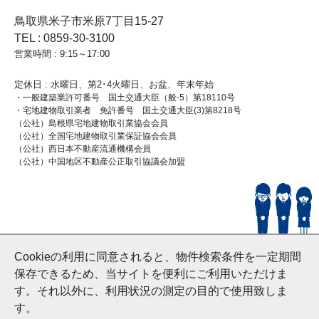
鳥取県米子市米原7丁目15-27
TEL : 0859-30-3100
営業時間 : 9:15～17:00
定休日 : 水曜日、第2･4火曜日、お盆、年末年始
・一般建築業許可番号 国土交通大臣（般-5）第18110号
・宅地建物取引業者 免許番号 国土交通大臣(3)第8218号
（公社）島根県宅地建物取引業協会会員
（公社）全国宅地建物取引業保証協会会員
（公社）西日本不動産流通機構会員
（公社）中国地区不動産公正取引協議会加盟
© HouseDoYonago
Cookieの利用に同意されると、物件検索条件を一定期間
and Nishinihon Home Co.ltd All Rights Reserved.
保存できるため、当サイトを便利にご利用いただけま
す。それ以外に、利用状況の測定の目的で使用致しま
す。