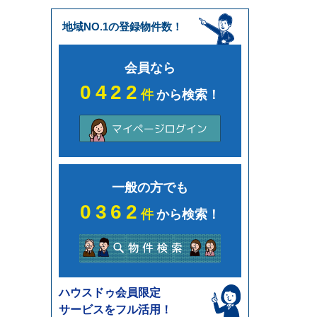
地域NO.1の登録物件数！
会員なら
0422
件
から検索！
一般の方でも
0362
件
から検索！
ハウスドゥ会員限定
サービスをフル活用！