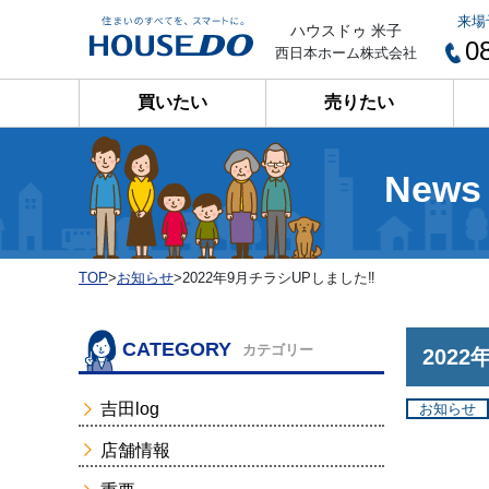
来場
ハウスドゥ 米子
0
西日本ホーム株式会社
買いたい
売りたい
News
TOP
>
お知らせ
>
2022年9月チラシUPしました‼
CATEGORY
カテゴリー
202
吉田log
お知らせ
店舗情報