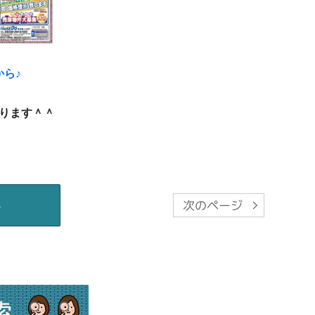
から♪
ります＾＾