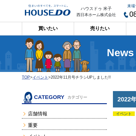
来場
ハウスドゥ 米子
0
西日本ホーム株式会社
買いたい
売りたい
News
TOP
>
イベント
>
2022年11月号チラシUPしました!!
CATEGORY
カテゴリー
202
店舗情報
イベント
重要