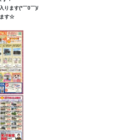
ります(*￣0￣)/
ます☆