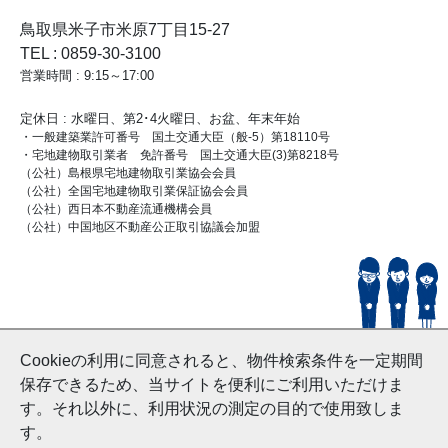
鳥取県米子市米原7丁目15-27
TEL : 0859-30-3100
営業時間 : 9:15～17:00
定休日 : 水曜日、第2･4火曜日、お盆、年末年始
・一般建築業許可番号 国土交通大臣（般-5）第18110号
・宅地建物取引業者 免許番号 国土交通大臣(3)第8218号
（公社）島根県宅地建物取引業協会会員
（公社）全国宅地建物取引業保証協会会員
（公社）西日本不動産流通機構会員
（公社）中国地区不動産公正取引協議会加盟
© HouseDoYonago
Cookieの利用に同意されると、物件検索条件を一定期間
and Nishinihon Home Co.ltd All Rights Reserved.
保存できるため、当サイトを便利にご利用いただけま
す。それ以外に、利用状況の測定の目的で使用致しま
す。