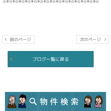
☆≡☆≡☆≡☆≡☆≡☆≡☆≡☆≡☆≡☆≡☆≡☆≡☆≡☆≡☆≡☆